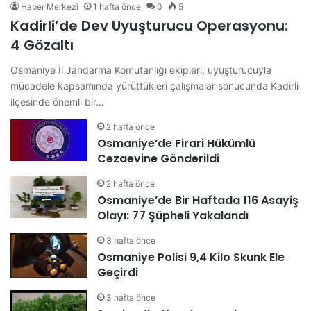
Haber Merkezi
1 hafta önce
0
5
Kadirli’de Dev Uyuşturucu Operasyonu:
4 Gözaltı
Osmaniye İl Jandarma Komutanlığı ekipleri, uyuşturucuyla
mücadele kapsamında yürüttükleri çalışmalar sonucunda Kadirli
ilçesinde önemli bir…
2 hafta önce
Osmaniye’de Firari Hükümlü
Cezaevine Gönderildi
2 hafta önce
Osmaniye’de Bir Haftada 116 Asayiş
Olayı: 77 Şüpheli Yakalandı
3 hafta önce
Osmaniye Polisi 9,4 Kilo Skunk Ele
Geçirdi
3 hafta önce