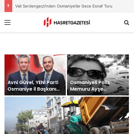
Avni Güvel, YENİ Parti Osmaniye İl Başkanı Oldu
Menu
A
Avni Güvel, YENİ Parti
Osmaniyeli Polis
Osmaniye İl Başkanı
Memuru Ayşe
Oldu
Akdoğan Hayatını
Kaybetti