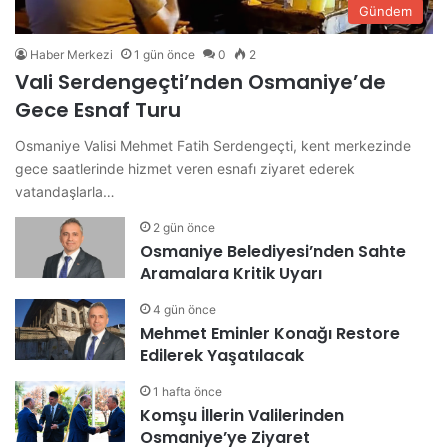
Gündem
Haber Merkezi
1 gün önce
0
2
Vali Serdengeçti’nden Osmaniye’de
Gece Esnaf Turu
Osmaniye Valisi Mehmet Fatih Serdengeçti, kent merkezinde
gece saatlerinde hizmet veren esnafı ziyaret ederek
vatandaşlarla…
2 gün önce
Osmaniye Belediyesi’nden Sahte
Aramalara Kritik Uyarı
4 gün önce
Mehmet Eminler Konağı Restore
Edilerek Yaşatılacak
1 hafta önce
Komşu İllerin Valilerinden
Osmaniye’ye Ziyaret