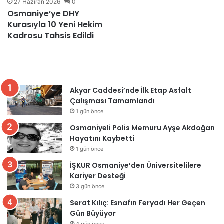
27 Haziran 2026
0
Osmaniye’ye DHY
Kurasıyla 10 Yeni Hekim
Kadrosu Tahsis Edildi
Akyar Caddesi’nde İlk Etap Asfalt
Çalışması Tamamlandı
1 gün önce
Osmaniyeli Polis Memuru Ayşe Akdoğan
Hayatını Kaybetti
1 gün önce
İŞKUR Osmaniye’den Üniversitelilere
Kariyer Desteği
3 gün önce
Serat Kılıç: Esnafın Feryadı Her Geçen
Gün Büyüyor
4 gün önce