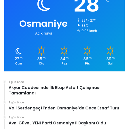
28
℃
Osmaniye
28º - 27º
88%
0.95 km/h
Açık hava
27
35
34
36
39
℃
℃
℃
℃
℃
Cum
Cts
Paz
Pts
Sal
1 gün önce
Akyar Caddesi’nde İlk Etap Asfalt Çalışması
Tamamlandı
1 gün önce
Vali Serdengeçti’nden Osmaniye’de Gece Esnaf Turu
1 gün önce
Avni Güvel, YENİ Parti Osmaniye İl Başkanı Oldu