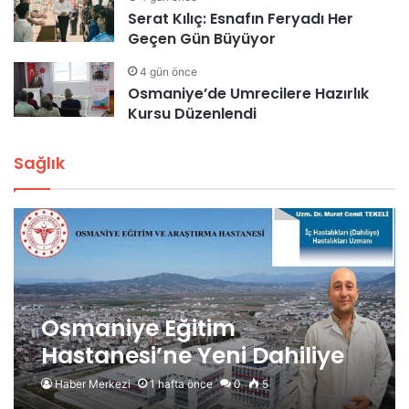
Serat Kılıç: Esnafın Feryadı Her
Geçen Gün Büyüyor
4 gün önce
Osmaniye’de Umrecilere Hazırlık
Kursu Düzenlendi
Sağlık
Osmaniye Eğitim
Hastanesi’ne Yeni Dahiliye
Uzmanı
Haber Merkezi
1 hafta önce
0
5