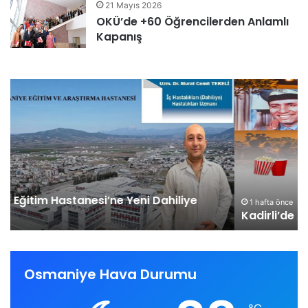
21 Mayıs 2026
OKÜ’de +60 Öğrencilerden Anlamlı
Kapanış
Kadirli’de
OK
Açık
Ta
Hava
ve
Sineması
Te
Heyecanı
Gü
Başlıyor
Ba
1 hafta önce
Kadirli’de Açık Hava Sineması Heyecanı Başlıyor
Osmaniye Hava Durumu