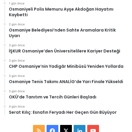
1 gün önce
Osmaniyeli Polis Memuru Ayşe Akdoğan Hayatını
Kaybetti
2 gün önce
Osmaniye Belediyesi’nden Sahte Aramalara Kritik
Uyarı
3 gün önce
İŞKUR Osmaniye’den Üniversitelilere Kariyer Desteği
3 gün önce
CHP Osmaniye’nin Yadigâr Minibüsü Yeniden Yollarda
3 gün önce
Osmaniye Tenis Takımı ANALİG’de Yarı Finale Yükseldi
3 gün önce
OKÜ’de Tanıtım ve Tercih Günleri Başladı
4 gün önce
Serat Kılıç: Esnafın Feryadı Her Geçen Gün Büyüyor
RSS
Facebook
X
LinkedIn
YouTube