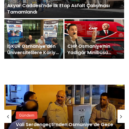
Akyar Caddesi’nde İlk Etap Asfalt Çalışması
Tamamlandı
İŞKUR Osmaniye’den
CHP Osmaniye’nin
e
Üniversitelilere Kariyer
Yadigâr Minibüsü
Desteği
Yeniden Yollarda
Gündem
Vali Serdengeçti’nden Osmaniye’de Gece