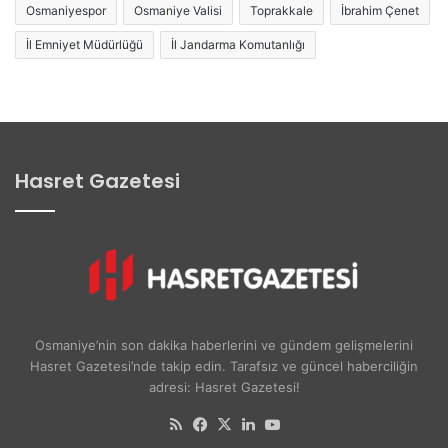
Osmaniyespor
Osmaniye Valisi
Toprakkale
İbrahim Çenet
İl Emniyet Müdürlüğü
İl Jandarma Komutanlığı
Hasret Gazetesi
Osmaniye’nin son dakika haberlerini ve gündem gelişmelerini
Hasret Gazetesi’nde takip edin. Tarafsız ve güncel haberciliğin
adresi: Hasret Gazetesi!
RSS
Facebook
X
LinkedIn
YouTube