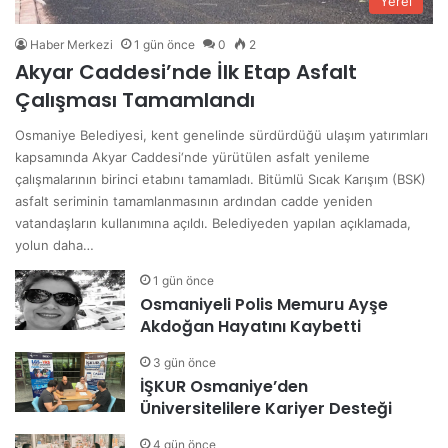
Yerel
Haber Merkezi
1 gün önce
0
2
Akyar Caddesi’nde İlk Etap Asfalt
Çalışması Tamamlandı
Osmaniye Belediyesi, kent genelinde sürdürdüğü ulaşım yatırımları
kapsamında Akyar Caddesi‘nde yürütülen asfalt yenileme
çalışmalarının birinci etabını tamamladı. Bitümlü Sıcak Karışım (BSK)
asfalt seriminin tamamlanmasının ardından cadde yeniden
vatandaşların kullanımına açıldı. Belediyeden yapılan açıklamada,
yolun daha…
1 gün önce
Osmaniyeli Polis Memuru Ayşe
Akdoğan Hayatını Kaybetti
3 gün önce
İŞKUR Osmaniye’den
Üniversitelilere Kariyer Desteği
4 gün önce