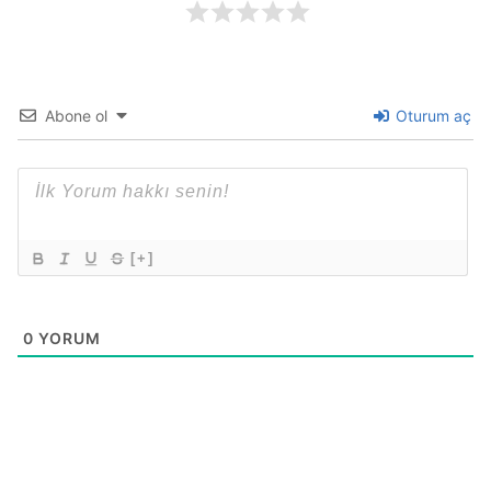
Abone ol
Oturum aç
[+]
0
YORUM