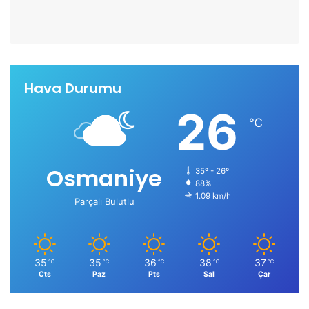
Hava Durumu
26
℃
Osmaniye
35º - 26º
88%
1.09 km/h
Parçalı Bulutlu
35
35
36
38
37
℃
℃
℃
℃
℃
Cts
Paz
Pts
Sal
Çar