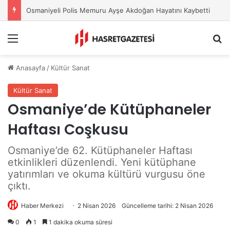
Osmaniye Belediyesi’nden Sahte Aramalara Kritik Uyarı
Menu
A
Anasayfa
/
Kültür Sanat
Kültür Sanat
Osmaniye’de Kütüphaneler
Haftası Coşkusu
Osmaniye’de 62. Kütüphaneler Haftası
etkinlikleri düzenlendi. Yeni kütüphane
yatırımları ve okuma kültürü vurgusu öne
çıktı.
Haber Merkezi
2 Nisan 2026
Güncelleme tarihi: 2 Nisan 2026
0
1
1 dakika okuma süresi