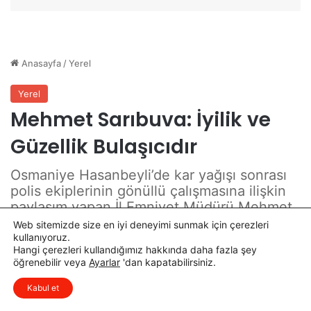
ü
a
z
s
e
ı
n
T
l
a
e
m
n
a
d
m
i
l
a
n
d
ı
Web sitemizde size en iyi deneyimi sunmak için çerezleri
kullanıyoruz.
Hangi çerezleri kullandığımız hakkında daha fazla şey
öğrenebilir veya
Ayarlar
'dan kapatabilirsiniz.
x
Düşüncelerinizi çok isterim, lütfen
Kabul et
yorum yapın.