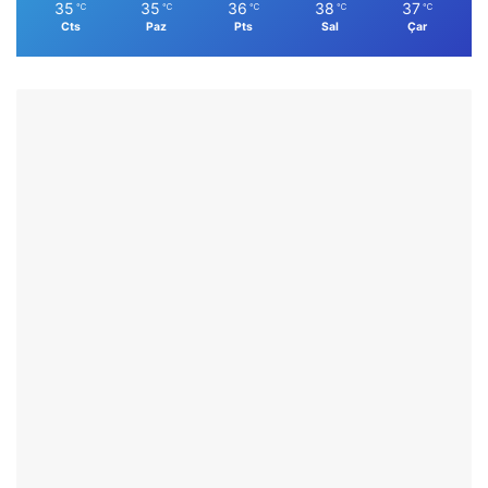
35
35
36
38
37
℃
℃
℃
℃
℃
Cts
Paz
Pts
Sal
Çar