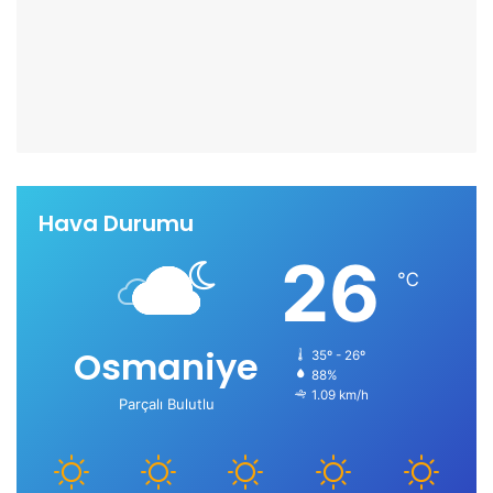
Hava Durumu
26
℃
Osmaniye
35º - 26º
88%
1.09 km/h
Parçalı Bulutlu