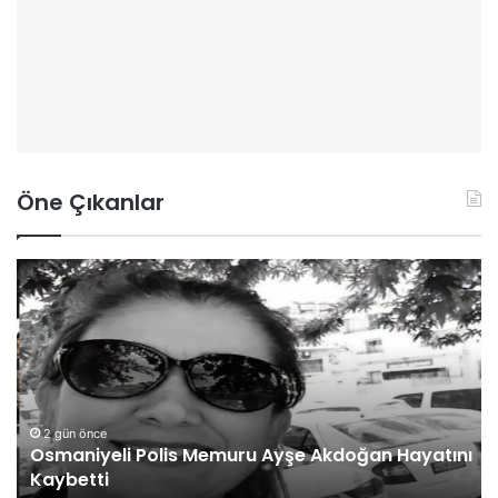
Öne Çıkanlar
O
İ
s
Ş
m
K
a
U
n
R
i
O
y
s
e
m
2 gün önce
Osmaniyeli Polis Memuru Ayşe Akdoğan Hayatını
l
a
Kaybetti
i
n