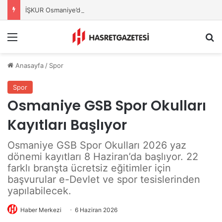
İŞKUR Osmaniye’den Üniversitelilere Kariyer Desteği
Menu
A
Anasayfa
/
Spor
Spor
Osmaniye GSB Spor Okulları
Kayıtları Başlıyor
Osmaniye GSB Spor Okulları 2026 yaz
dönemi kayıtları 8 Haziran’da başlıyor. 22
farklı branşta ücretsiz eğitimler için
başvurular e-Devlet ve spor tesislerinden
yapılabilecek.
Haber Merkezi
6 Haziran 2026