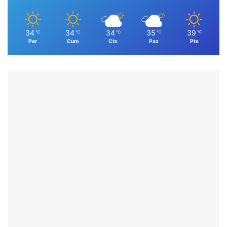
34
34
34
35
39
℃
℃
℃
℃
℃
Per
Cum
Cts
Paz
Pts