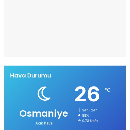
Hava Durumu
26
℃
Osmaniye
34º - 24º
88%
0.78 km/h
Açık hava