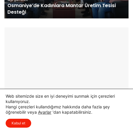
Osmaniye’de Kadınlara Mantar Üretim Tesisi
’
a
Desteği
d
n
e
V
K
e
a
l
d
i
ı
p
n
a
l
ş
a
a
r
o
a
ğ
M
l
a
u
n
R
Web sitemizde size en iyi deneyimi sunmak için çerezleri
t
e
kullanıyoruz.
a
s
Hangi çerezleri kullandığımız hakkında daha fazla şey
öğrenebilir veya
Ayarlar
'dan kapatabilirsiniz.
r
m
Ü
e
Kabul et
r
n
e
G