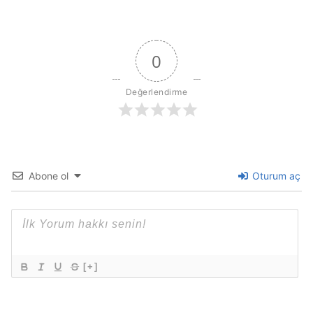
0
Değerlendirme
Abone ol
Oturum aç
[+]