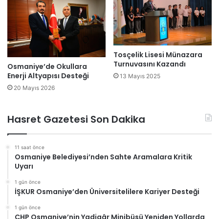
Tosçelik Lisesi Münazara
Turnuvasını Kazandı
Osmaniye’de Okullara
Enerji Altyapısı Desteği
13 Mayıs 2025
20 Mayıs 2026
Hasret Gazetesi Son Dakika
11 saat önce
Osmaniye Belediyesi’nden Sahte Aramalara Kritik
Uyarı
1 gün önce
İŞKUR Osmaniye’den Üniversitelilere Kariyer Desteği
1 gün önce
CHP Osmaniye’nin Yadigâr Minibüsü Yeniden Yollarda