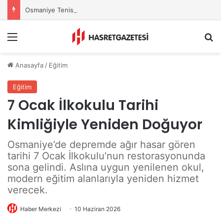
Osmaniye Tenis Takımı ANALİG’de Yarı Finale Yükseldi
Menu
A
Anasayfa
/
Eğitim
Eğitim
7 Ocak İlkokulu Tarihi
Kimliğiyle Yeniden Doğuyor
Osmaniye’de depremde ağır hasar gören
tarihi 7 Ocak İlkokulu’nun restorasyonunda
sona gelindi. Aslına uygun yenilenen okul,
modern eğitim alanlarıyla yeniden hizmet
verecek.
Haber Merkezi
10 Haziran 2026