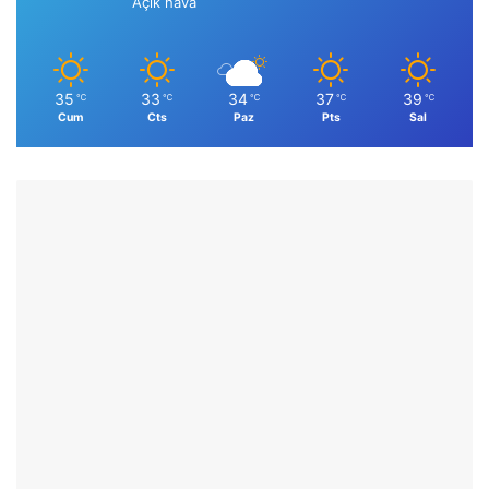
Açık hava
35
33
34
37
39
℃
℃
℃
℃
℃
Cum
Cts
Paz
Pts
Sal