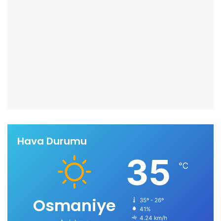
Hava Durumu
35
℃
Osmaniye
35º - 26º
41%
4.24 km/h