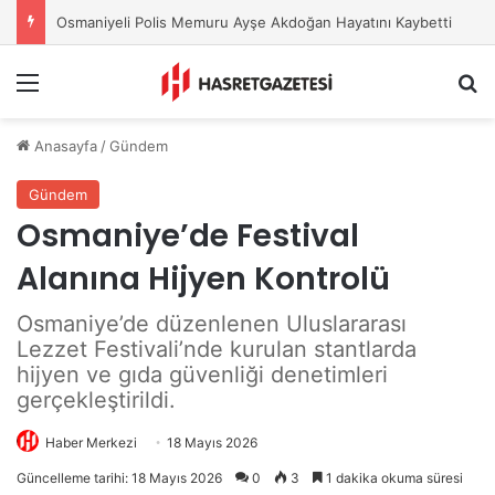
Osmaniyeli Polis Memuru Ayşe Akdoğan Hayatını Kaybetti
Menu
A
Anasayfa
/
Gündem
Gündem
Osmaniye’de Festival
Alanına Hijyen Kontrolü
Osmaniye’de düzenlenen Uluslararası
Lezzet Festivali’nde kurulan stantlarda
hijyen ve gıda güvenliği denetimleri
gerçekleştirildi.
Haber Merkezi
18 Mayıs 2026
Güncelleme tarihi: 18 Mayıs 2026
0
3
1 dakika okuma süresi