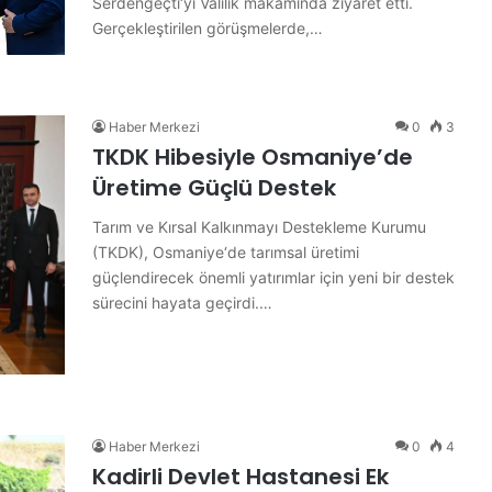
Serdengeçti‘yi Valilik makamında ziyaret etti.
Gerçekleştirilen görüşmelerde,…
Haber Merkezi
0
3
TKDK Hibesiyle Osmaniye’de
Üretime Güçlü Destek
Tarım ve Kırsal Kalkınmayı Destekleme Kurumu
(TKDK), Osmaniye‘de tarımsal üretimi
güçlendirecek önemli yatırımlar için yeni bir destek
sürecini hayata geçirdi.…
O
s
Haber Merkezi
0
4
m
Kadirli Devlet Hastanesi Ek
a