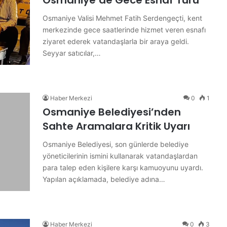
Osmaniye’de Gece Esnaf Turu
Osmaniye Valisi Mehmet Fatih Serdengeçti, kent
merkezinde gece saatlerinde hizmet veren esnafı
ziyaret ederek vatandaşlarla bir araya geldi.
Seyyar satıcılar,…
Haber Merkezi
0
1
Osmaniye Belediyesi’nden
Sahte Aramalara Kritik Uyarı
Osmaniye Belediyesi, son günlerde belediye
yöneticilerinin ismini kullanarak vatandaşlardan
para talep eden kişilere karşı kamuoyunu uyardı.
Yapılan açıklamada, belediye adına…
Haber Merkezi
0
3