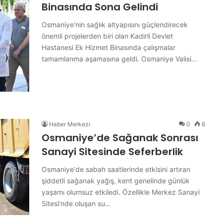
n
Binasında Sona Gelindi
i
y
Osmaniye‘nin sağlık altyapısını güçlendirecek
1 gün önce
e
önemli projelerden biri olan Kadirli Devlet
 Etap Asfalt
Osmaniyeli Polis Memuru Ayşe
l
Hastanesi Ek Hizmet Binasında çalışmalar
dı
Akdoğan Hayatını Kaybetti
i
tamamlanma aşamasına geldi. Osmaniye Valisi…
P
o
l
i
s
M
Haber Merkezi
0
6
e
Osmaniye’de Sağanak Sonrası
m
u
Sanayi Sitesinde Seferberlik
r
u
Osmaniye‘de sabah saatlerinde etkisini artıran
A
şiddetli sağanak yağış, kent genelinde günlük
y
yaşamı olumsuz etkiledi. Özellikle Merkez Sanayi
ş
Sitesi’nde oluşan su…
e
A