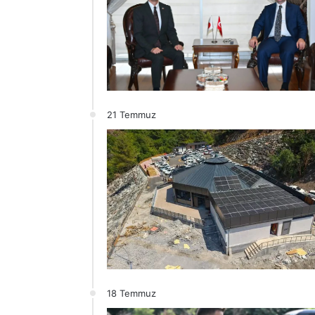
ı
21 Temmuz
18 Temmuz