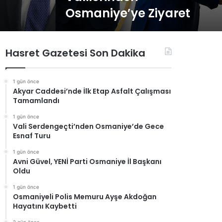
Osmaniye’ye Ziyaret
Hasret Gazetesi Son Dakika
1 gün önce
Akyar Caddesi’nde İlk Etap Asfalt Çalışması
Tamamlandı
1 gün önce
Vali Serdengeçti’nden Osmaniye’de Gece
Esnaf Turu
1 gün önce
Avni Güvel, YENİ Parti Osmaniye İl Başkanı
Oldu
1 gün önce
Osmaniyeli Polis Memuru Ayşe Akdoğan
Hayatını Kaybetti