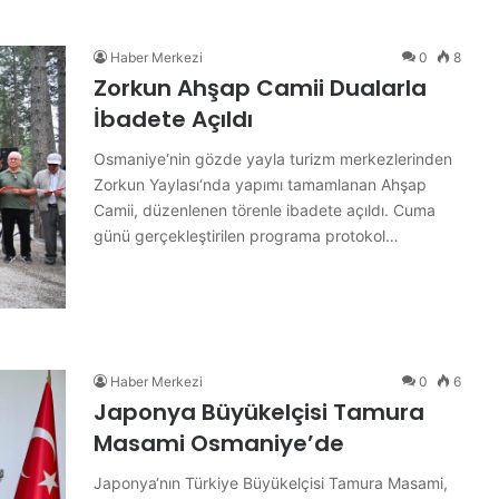
k
d
Haber Merkezi
0
8
o
Zorkun Ahşap Camii Dualarla
ğ
a
İbadete Açıldı
n
H
Osmaniye‘nin gözde yayla turizm merkezlerinden
a
Zorkun Yaylası‘nda yapımı tamamlanan Ahşap
y
Camii, düzenlenen törenle ibadete açıldı. Cuma
a
günü gerçekleştirilen programa protokol…
t
ı
n
ı
K
a
Haber Merkezi
0
6
y
Japonya Büyükelçisi Tamura
b
Masami Osmaniye’de
e
t
Japonya‘nın Türkiye Büyükelçisi Tamura Masami,
t