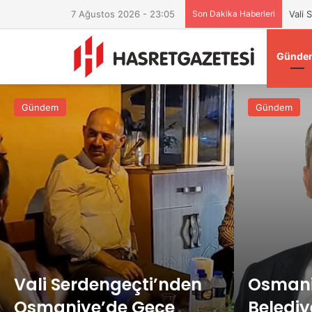
7 Ağustos 2026 - 23:05
Son Dakika Haberleri
Vali
Günde
Gündem
Gündem
Vali Serdengeçti’nden
Osman
Osmaniye’de Gece
Belediy