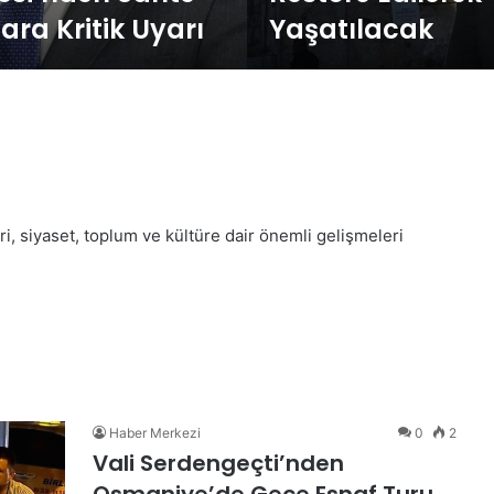
ra Kritik Uyarı
Yaşatılacak
 siyaset, toplum ve kültüre dair önemli gelişmeleri
Haber Merkezi
0
2
Vali Serdengeçti’nden