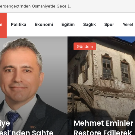
 Serdengeçti’nden Osmaniye’de Gece Esnaf Turu
m
Politika
Ekonomi
Eğitim
Sağlık
Spor
Yerel
Gündem
iye
Mehmet Eminler
esi’nden Sahte
Restore Edilerek