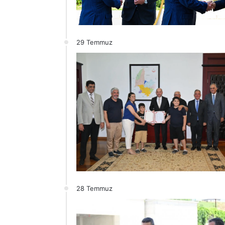
29 Temmuz
A
28 Temmuz
k
y
a