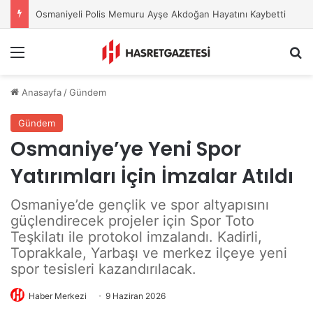
Osmaniye Belediyesi’nden Sahte Aramalara Kritik Uyarı
Menu
A
Anasayfa
/
Gündem
Gündem
Osmaniye’ye Yeni Spor
Yatırımları İçin İmzalar Atıldı
Osmaniye’de gençlik ve spor altyapısını
güçlendirecek projeler için Spor Toto
Teşkilatı ile protokol imzalandı. Kadirli,
Toprakkale, Yarbaşı ve merkez ilçeye yeni
spor tesisleri kazandırılacak.
Haber Merkezi
9 Haziran 2026