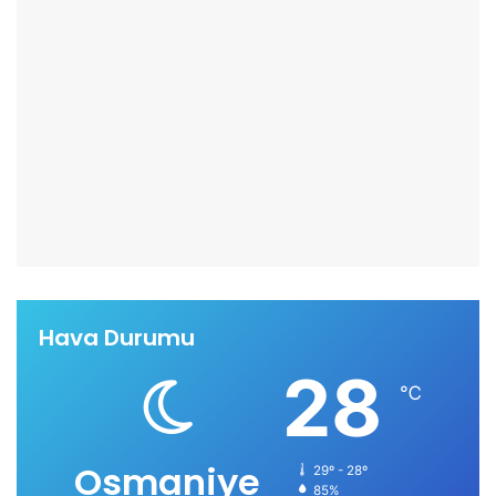
Hava Durumu
28
℃
Osmaniye
29º - 28º
85%