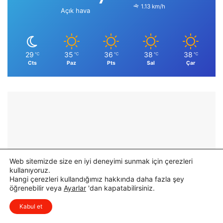
1.13 km/h
Açık hava
29
35
36
38
38
℃
℃
℃
℃
℃
Cts
Paz
Pts
Sal
Çar
Web sitemizde size en iyi deneyimi sunmak için çerezleri
kullanıyoruz.
Hangi çerezleri kullandığımız hakkında daha fazla şey
öğrenebilir veya
Ayarlar
'dan kapatabilirsiniz.
x
Düşüncelerinizi çok isterim, lütfen
Kabul et
yorum yapın.