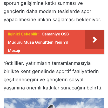
sporun gelişimine katkı sunması ve
gençlerin daha modern tesislerde spor
yapabilmesine imkan sağlaması bekleniyor.
İlginizi Çekebilir:
Osmaniye OSB
Müdürü Musa Gönül’den Yeni Yıl
Mesajı
Yetkililer, yatırımların tamamlanmasıyla
birlikte kent genelinde sportif faaliyetlerin
çeşitleneceğini ve gençlerin sosyal
yaşamına önemli katkılar sunacağını belirtti.