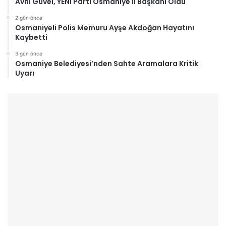
Avni Güvel, YENİ Parti Osmaniye İl Başkanı Oldu
2 gün önce
Osmaniyeli Polis Memuru Ayşe Akdoğan Hayatını
Kaybetti
3 gün önce
Osmaniye Belediyesi’nden Sahte Aramalara Kritik
Uyarı