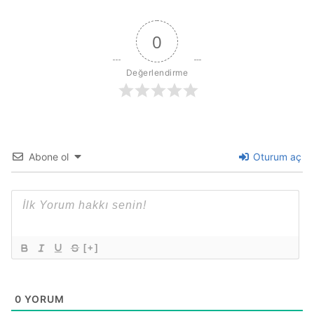
0
Değerlendirme
Abone ol
Oturum aç
[+]
0
YORUM