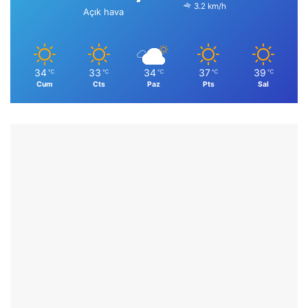
3.2 km/h
Açık hava
34
33
34
37
39
℃
℃
℃
℃
℃
Cum
Cts
Paz
Pts
Sal