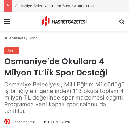
Osmaniye Belediyesi’nden Sahte Aramalara Kritik Uyarı
Menu
A
Anasayfa
/
Spor
Spor
Osmaniye’de Okullara 4
Milyon TL’lik Spor Desteği
Osmaniye Belediyesi, Milli Eğitim Müdürlüğü
iş birliğiyle il genelindeki 113 okula toplam 4
milyon TL değerinde spor malzemesi dağıttı.
Programda yeni kapalı spor salonu da
tanıtıldı.
Haber Merkezi
12 Haziran 2026