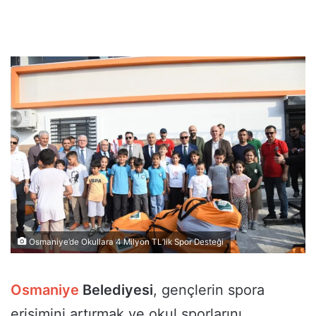
Osmaniye’de Okullara 4 Milyon TL’lik Spor Desteği
Osmaniye
Belediyesi
, gençlerin spora
erişimini artırmak ve okul sporlarını