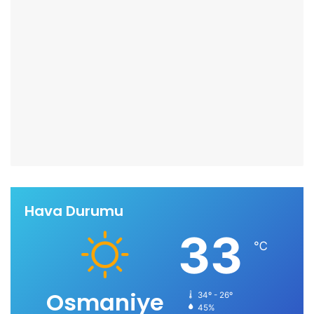
Hava Durumu
33
℃
Osmaniye
34º - 26º
45%