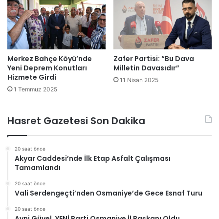
Merkez Bahçe Köyü’nde
Zafer Partisi: “Bu Dava
Yeni Deprem Konutları
Milletin Davasıdır”
Hizmete Girdi
11 Nisan 2025
1 Temmuz 2025
Hasret Gazetesi Son Dakika
20 saat önce
Akyar Caddesi’nde İlk Etap Asfalt Çalışması
Tamamlandı
20 saat önce
Vali Serdengeçti’nden Osmaniye’de Gece Esnaf Turu
20 saat önce
Avni Güvel, YENİ Parti Osmaniye İl Başkanı Oldu