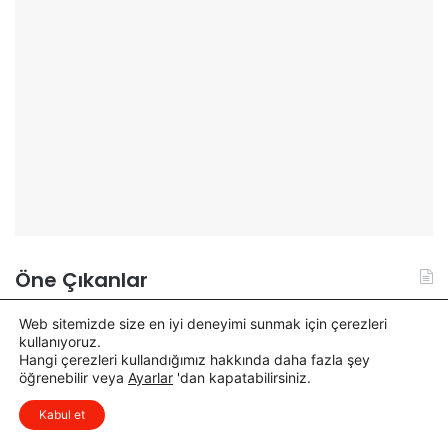
Öne Çıkanlar
Web sitemizde size en iyi deneyimi sunmak için çerezleri
kullanıyoruz.
A
O
Hangi çerezleri kullandığımız hakkında daha fazla şey
k
s
öğrenebilir veya
Ayarlar
'dan kapatabilirsiniz.
y
m
x
Düşüncelerinizi çok isterim, lütfen
a
a
Kabul et
yorum yapın.
r
n
C
i