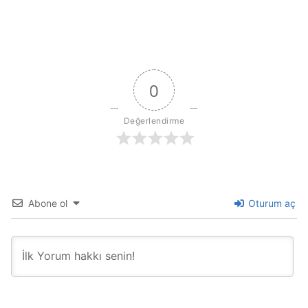
0
Değerlendirme
Abone ol
Oturum aç