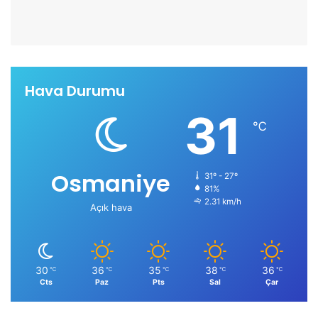
Hava Durumu
31
℃
Osmaniye
31º - 27º
81%
2.31 km/h
Açık hava
30
36
35
38
36
℃
℃
℃
℃
℃
Cts
Paz
Pts
Sal
Çar