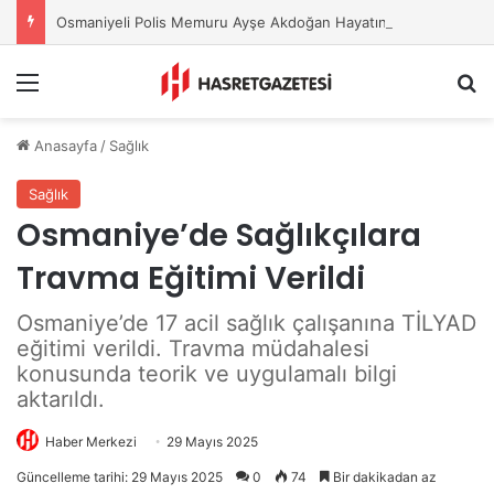
Osmaniyeli Polis Memuru Ayşe Akdoğan Hayatını Kaybetti
Menu
A
Anasayfa
/
Sağlık
Sağlık
Osmaniye’de Sağlıkçılara
Travma Eğitimi Verildi
Osmaniye’de 17 acil sağlık çalışanına TİLYAD
eğitimi verildi. Travma müdahalesi
konusunda teorik ve uygulamalı bilgi
aktarıldı.
Haber Merkezi
29 Mayıs 2025
Güncelleme tarihi: 29 Mayıs 2025
0
74
Bir dakikadan az