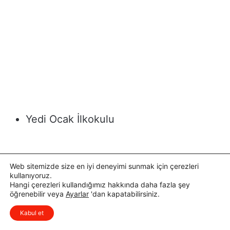
Web sitemizde size en iyi deneyimi sunmak için çerezleri
kullanıyoruz.
Hangi çerezleri kullandığımız hakkında daha fazla şey
öğrenebilir veya
Ayarlar
'dan kapatabilirsiniz.
x
Düşüncelerinizi çok isterim, lütfen
Kabul et
yorum yapın.