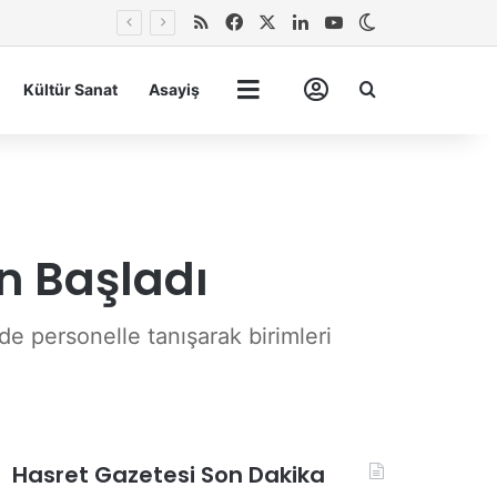
RSS
Facebook
X
LinkedIn
YouTube
Dış görünümü 
Arma
Kültür Sanat
Asayiş
Tümü
Hesabım
n Başladı
e personelle tanışarak birimleri
Hasret Gazetesi Son Dakika