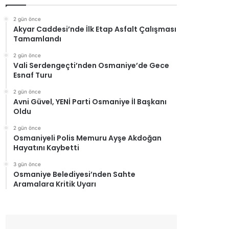
2 gün önce
Akyar Caddesi’nde İlk Etap Asfalt Çalışması
Tamamlandı
2 gün önce
Vali Serdengeçti’nden Osmaniye’de Gece
Esnaf Turu
2 gün önce
Avni Güvel, YENİ Parti Osmaniye İl Başkanı
Oldu
2 gün önce
Osmaniyeli Polis Memuru Ayşe Akdoğan
Hayatını Kaybetti
3 gün önce
Osmaniye Belediyesi’nden Sahte
Aramalara Kritik Uyarı