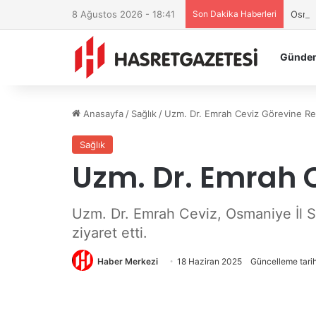
8 Ağustos 2026 - 18:41
Son Dakika Haberleri
Osman
Günde
Anasayfa
/
Sağlık
/
Uzm. Dr. Emrah Ceviz Görevine R
Sağlık
Uzm. Dr. Emrah 
Uzm. Dr. Emrah Ceviz, Osmaniye İl Sa
ziyaret etti.
Haber Merkezi
18 Haziran 2025
Güncelleme tarih