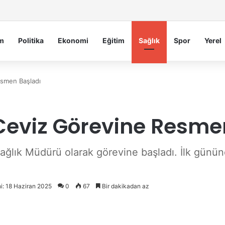
iye Belediyesi’nden Sahte Aramalara Kritik Uyarı
m
Politika
Ekonomi
Eğitim
Sağlık
Spor
Yerel
esmen Başladı
Ceviz Görevine Resme
ğlık Müdürü olarak görevine başladı. İlk gününd
i: 18 Haziran 2025
0
67
Bir dakikadan az