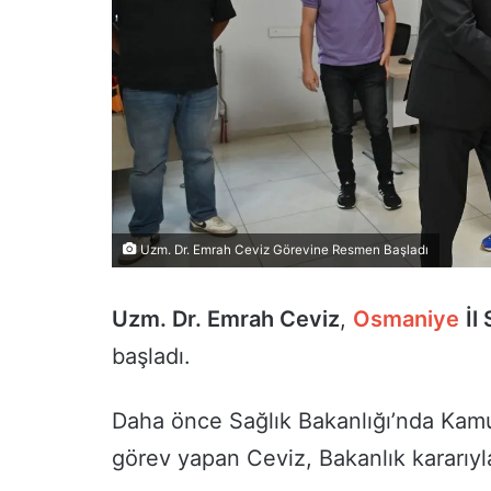
Uzm. Dr. Emrah Ceviz Görevine Resmen Başladı
Uzm. Dr. Emrah Ceviz
,
Osmaniye
İl
başladı.
Daha önce Sağlık Bakanlığı’nda Kam
görev yapan Ceviz, Bakanlık kararıy