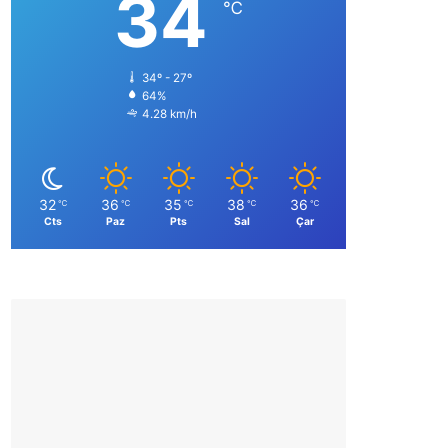
34
℃
34º - 27º
64%
4.28 km/h
32
36
35
38
36
℃
℃
℃
℃
℃
Cts
Paz
Pts
Sal
Çar