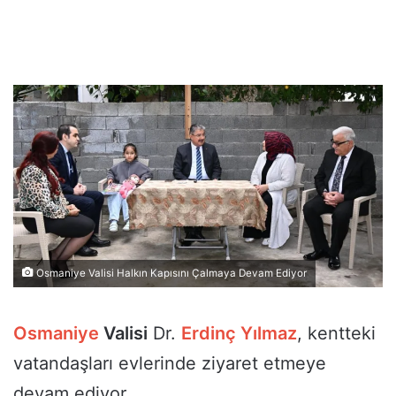
Osmaniye Valisi Halkın Kapısını Çalmaya Devam Ediyor
Osmaniye
Valisi
Dr.
Erdinç Yılmaz
, kentteki
vatandaşları evlerinde ziyaret etmeye
devam ediyor.