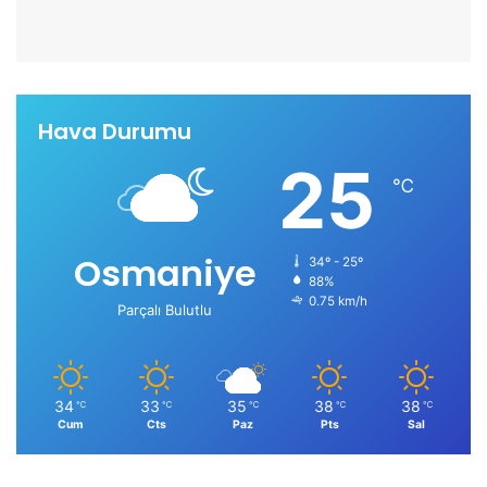
Hava Durumu
25
℃
Osmaniye
34º - 25º
88%
0.75 km/h
Parçalı Bulutlu
34
33
35
38
38
℃
℃
℃
℃
℃
Cum
Cts
Paz
Pts
Sal