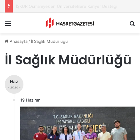
CHP Osmaniye’nin Yadigâr Minibüsü Yeniden Yollarda
Menu
A
Anasayfa
/
İl Sağlık Müdürlüğü
İl Sağlık Müdürlüğü
Haz
- 2026 -
19 Haziran