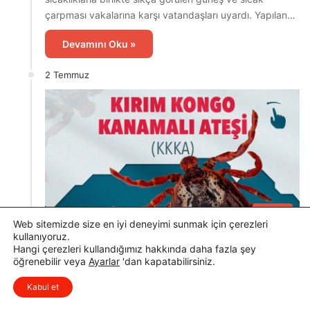
çarpması vakalarına karşı vatandaşları uyardı. Yapılan…
Devamını Oku »
2 Temmuz
Sağlık
Web sitemizde size en iyi deneyimi sunmak için çerezleri
kullanıyoruz.
Haber Merkezi
0
63
Hangi çerezleri kullandığımız hakkında daha fazla şey
Osmaniye’den Kene Uyarısı:
öğrenebilir veya
Ayarlar
'dan kapatabilirsiniz.
KKKA’ya Dikkat!
Kabul et
Osmaniye İl Sağlık Müdürlüğü, yaz mevsimiyle birlikte