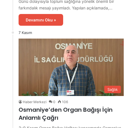
Günü dolayısıyla toplum sağlığına yönelik önemli bir
farkındalık mesajı yayımladı. Yapılan açıklamada,…
Devamını Oku »
7 Kasım
Sağlık
Haber Merkezi
0
106
Osmaniye’den Organ Bağışı İçin
Anlamlı Çağrı
3–9 Kasım Organ Bağışı Haftası kapsamında Osmaniye