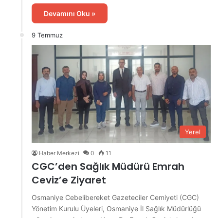
Devamını Oku »
9 Temmuz
Yerel
Haber Merkezi
0
11
CGC’den Sağlık Müdürü Emrah
Ceviz’e Ziyaret
Osmaniye Cebelibereket Gazeteciler Cemiyeti (CGC)
Yönetim Kurulu Üyeleri, Osmaniye İl Sağlık Müdürlüğü