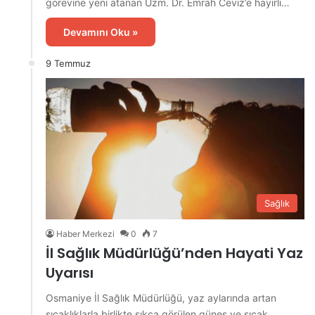
görevine yeni atanan Uzm. Dr. Emrah Ceviz’e hayırlı…
Devamını Oku »
9 Temmuz
Sağlık
Haber Merkezi
0
7
İl Sağlık Müdürlüğü’nden Hayati Yaz
Uyarısı
Osmaniye İl Sağlık Müdürlüğü, yaz aylarında artan
sıcaklıklarla birlikte sıkça görülen güneş ve sıcak