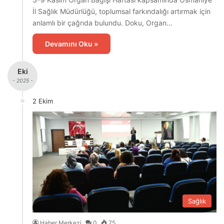
İl Sağlık Müdürlüğü, toplumsal farkındalığı artırmak için
anlamlı bir çağrıda bulundu. Doku, Organ…
Devamını Oku »
Eki
- 2025 -
2 Ekim
Sağlık
Haber Merkezi
0
75