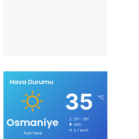
Hava Durumu
35
℃
Osmaniye
35º - 26º
46%
4.7 km/h
Açık hava