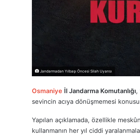
Jandarmadan Yılbaşı Öncesi Silah Uyarısı
Osmaniye
İl Jandarma Komutanlığı
,
sevincin acıya dönüşmemesi konusu
Yapılan açıklamada, özellikle meskûn
kullanmanın her yıl ciddi yaralanmalara