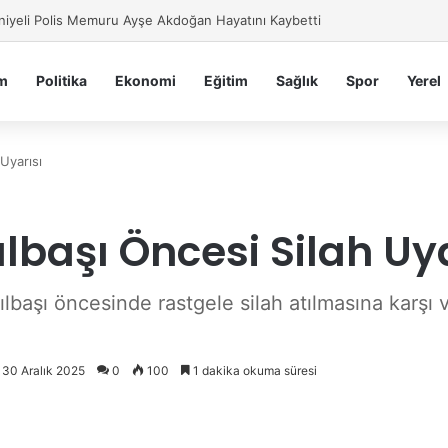
iye Belediyesi’nden Sahte Aramalara Kritik Uyarı
m
Politika
Ekonomi
Eğitim
Sağlık
Spor
Yerel
Uyarısı
başı Öncesi Silah Uya
başı öncesinde rastgele silah atılmasına karşı va
 30 Aralık 2025
0
100
1 dakika okuma süresi