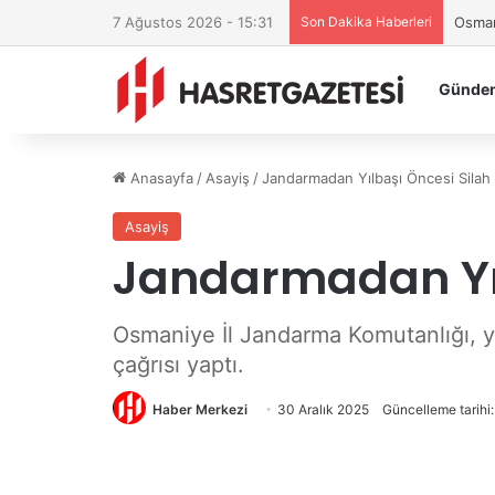
7 Ağustos 2026 - 15:31
Son Dakika Haberleri
Osman
Günde
Anasayfa
/
Asayiş
/
Jandarmadan Yılbaşı Öncesi Silah 
Asayiş
Jandarmadan Yıl
Osmaniye İl Jandarma Komutanlığı, yıl
çağrısı yaptı.
Haber Merkezi
30 Aralık 2025
Güncelleme tarihi: