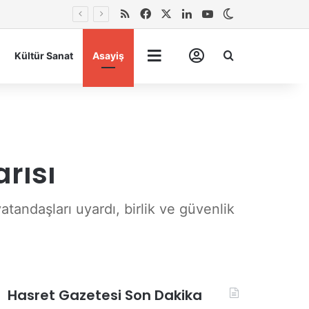
RSS
Facebook
X
LinkedIn
YouTube
Dış görünümü 
Arma
Kültür Sanat
Asayiş
Tümü
Hesabım
rısı
tandaşları uyardı, birlik ve güvenlik
Hasret Gazetesi Son Dakika