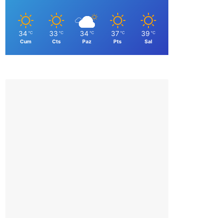
34
33
34
37
39
℃
℃
℃
℃
℃
Cum
Cts
Paz
Pts
Sal