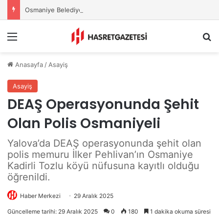
Osmaniye Belediyesi’nden Sahte Aramalara Kritik Uyarı
Menu
A
Anasayfa
/
Asayiş
Asayiş
DEAŞ Operasyonunda Şehit
Olan Polis Osmaniyeli
Yalova’da DEAŞ operasyonunda şehit olan
polis memuru İlker Pehlivan’ın Osmaniye
Kadirli Tozlu köyü nüfusuna kayıtlı olduğu
öğrenildi.
Haber Merkezi
29 Aralık 2025
Güncelleme tarihi: 29 Aralık 2025
0
180
1 dakika okuma süresi