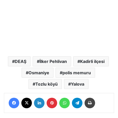
DEAŞ
İlker Pehlivan
Kadirli ilçesi
Osmaniye
polis memuru
Tozlu köyü
Yalova
Facebook
X
LinkedIn
Pinterest
WhatsApp
Telegram
Yazdır