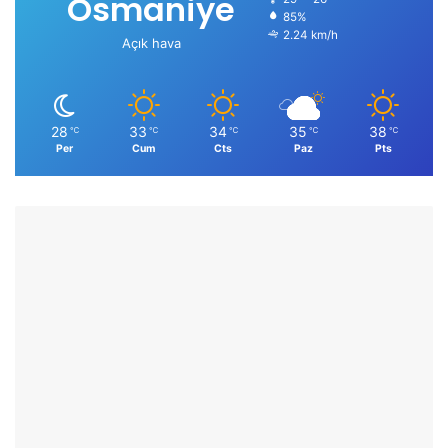
Osmaniye
85%
2.24 km/h
Açık hava
28
33
34
35
38
℃
℃
℃
℃
℃
Per
Cum
Cts
Paz
Pts