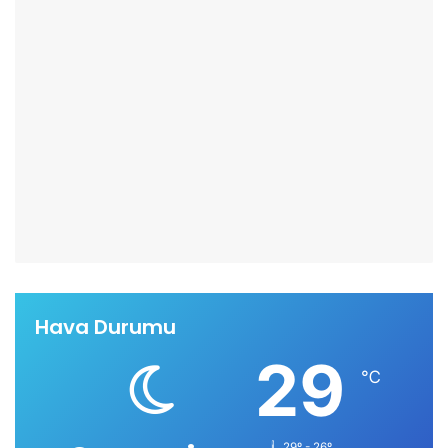
Hava Durumu
29
℃
29º - 26º