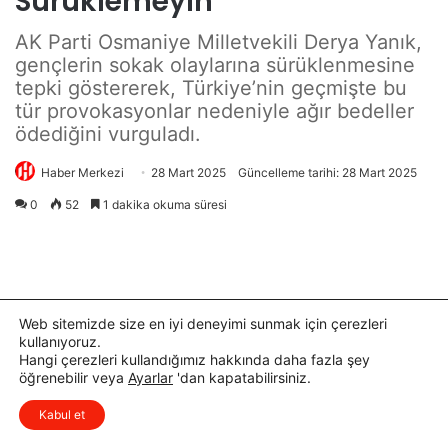
ı
i
Web sitemizde size en iyi deneyimi sunmak için çerezleri
kullanıyoruz.
Hangi çerezleri kullandığımız hakkında daha fazla şey
öğrenebilir veya
Ayarlar
'dan kapatabilirsiniz.
x
Düşüncelerinizi çok isterim, lütfen
Kabul et
yorum yapın.