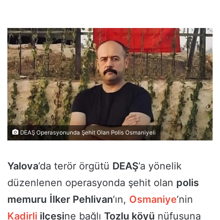
DEAŞ Operasyonunda Şehit Olan Polis Osmaniyeli
Yalova
’da terör örgütü
DEAŞ
’a yönelik
düzenlenen operasyonda şehit olan
polis
memuru
İlker Pehlivan
’ın,
Osmaniye
’nin
Kadirli
ilçesi
ne bağlı
Tozlu köyü
nüfusuna