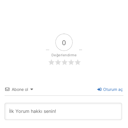
0
Değerlendirme
Abone ol
Oturum aç