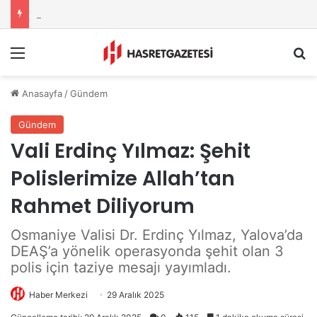
Osmaniye Belediyesi’nden Sahte Aramalara Kritik Uyarı
Menu
A
Anasayfa
/
Gündem
Gündem
Vali Erdinç Yılmaz: Şehit
Polislerimize Allah’tan
Rahmet Diliyorum
Osmaniye Valisi Dr. Erdinç Yılmaz, Yalova’da
DEAŞ’a yönelik operasyonda şehit olan 3
polis için taziye mesajı yayımladı.
Haber Merkezi
29 Aralık 2025