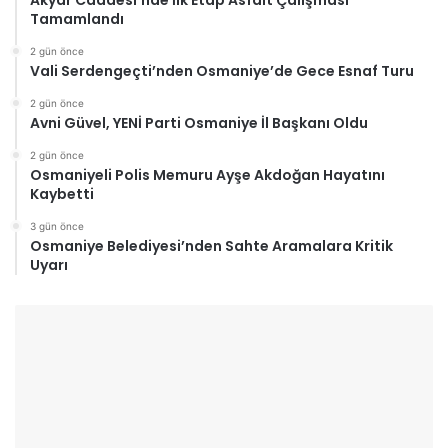
Akyar Caddesi’nde İlk Etap Asfalt Çalışması
Tamamlandı
2 gün önce
Vali Serdengeçti’nden Osmaniye’de Gece Esnaf Turu
2 gün önce
Avni Güvel, YENİ Parti Osmaniye İl Başkanı Oldu
2 gün önce
Osmaniyeli Polis Memuru Ayşe Akdoğan Hayatını
Kaybetti
3 gün önce
Osmaniye Belediyesi’nden Sahte Aramalara Kritik
Uyarı