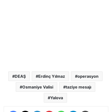
DEAŞ
Erdinç Yılmaz
operasyon
Osmaniye Valisi
taziye mesajı
Yalova
Facebook
X
LinkedIn
Pinterest
WhatsApp
Telegram
Yazdır