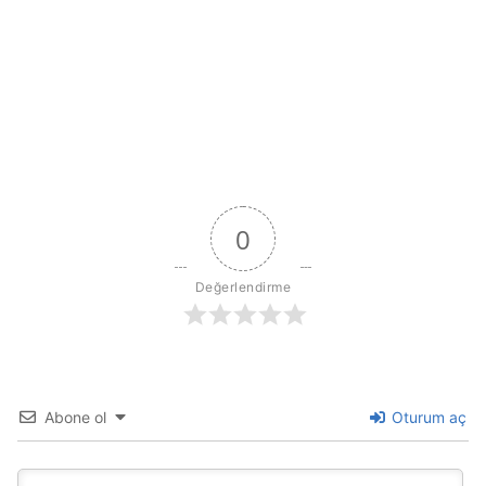
0
Değerlendirme
Abone ol
Oturum aç