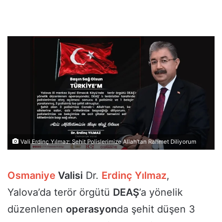
Vali Erdinç Yılmaz: Şehit Polislerimize Allah’tan Rahmet Diliyorum
Osmaniye
Valisi
Dr.
Erdinç Yılmaz
,
Yalova’da terör örgütü
DEAŞ
’a yönelik
düzenlenen
operasyon
da şehit düşen 3