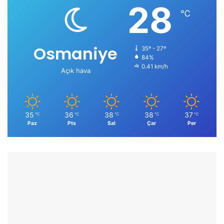
28
℃
Osmaniye
35º - 27º
84%
0.41 km/h
Açık hava
35
36
38
38
37
℃
℃
℃
℃
℃
Paz
Pts
Sal
Çar
Per