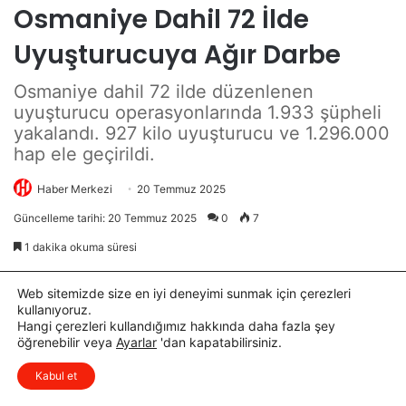
d
m
i
l
a
n
d
ı
Web sitemizde size en iyi deneyimi sunmak için çerezleri
kullanıyoruz.
Hangi çerezleri kullandığımız hakkında daha fazla şey
öğrenebilir veya
Ayarlar
'dan kapatabilirsiniz.
x
Düşüncelerinizi çok isterim, lütfen
Kabul et
yorum yapın.