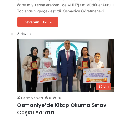
öğretim yılı sona ererken İlçe Milli Eğitim Müdürler Kurulu
Toplantısını gerçekleştirdi. Osmaniye Öğretmenevi…
Devamını Oku »
3 Haziran
Eğitim
Haber Merkezi
0
76
Osmaniye’de Kitap Okuma Sınavı
Coşku Yarattı