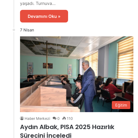
yaşadı. Turnuva…
Devamını Oku »
7 Nisan
Eğitim
Haber Merkezi
0
110
Aydın Albak, PISA 2025 Hazırlık
Sürecini İnceledi