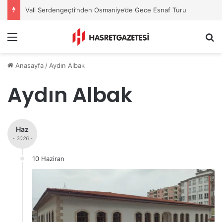
Avni Güvel, YENİ Parti Osmaniye İl Başkanı Oldu
Menu
A
Anasayfa
/
Aydın Albak
Aydın Albak
Haz
- 2026 -
10 Haziran