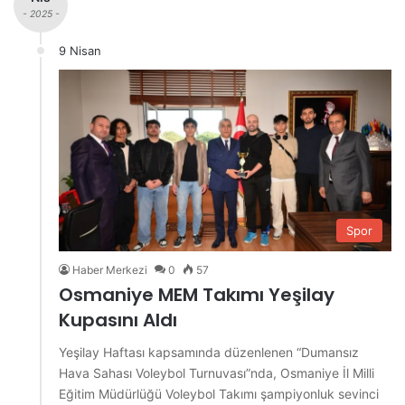
- 2025 -
9 Nisan
Spor
Haber Merkezi
0
57
Osmaniye MEM Takımı Yeşilay
Kupasını Aldı
Yeşilay Haftası kapsamında düzenlenen “Dumansız
Hava Sahası Voleybol Turnuvası”nda, Osmaniye İl Milli
Eğitim Müdürlüğü Voleybol Takımı şampiyonluk sevinci