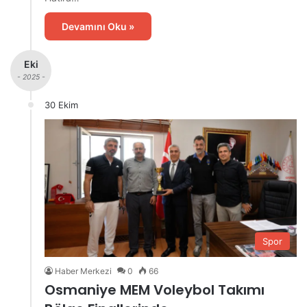
Devamını Oku »
Eki
- 2025 -
30 Ekim
Spor
Haber Merkezi
0
66
Osmaniye MEM Voleybol Takımı