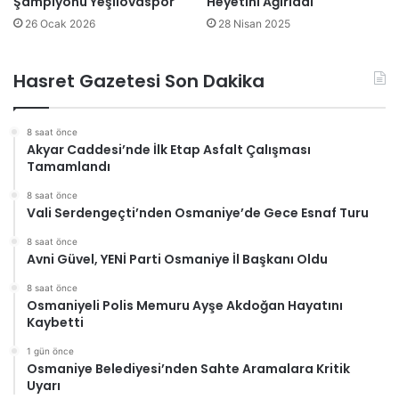
Şampiyonu Yeşilovaspor
Heyetini Ağırladı
26 Ocak 2026
28 Nisan 2025
Hasret Gazetesi Son Dakika
8 saat önce
Akyar Caddesi’nde İlk Etap Asfalt Çalışması
Tamamlandı
8 saat önce
Vali Serdengeçti’nden Osmaniye’de Gece Esnaf Turu
8 saat önce
Avni Güvel, YENİ Parti Osmaniye İl Başkanı Oldu
8 saat önce
Osmaniyeli Polis Memuru Ayşe Akdoğan Hayatını
Kaybetti
1 gün önce
Osmaniye Belediyesi’nden Sahte Aramalara Kritik
Uyarı