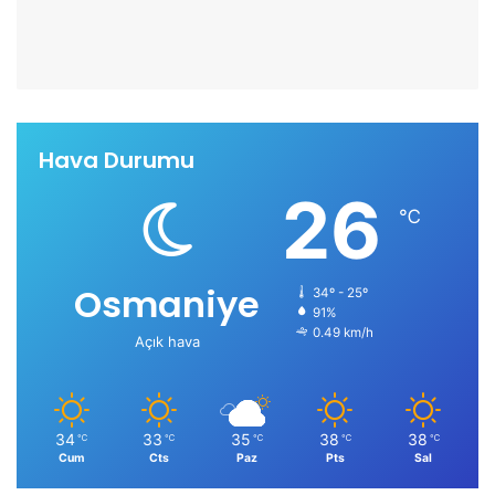
Hava Durumu
26
℃
Osmaniye
34º - 25º
91%
0.49 km/h
Açık hava
34
33
35
38
38
℃
℃
℃
℃
℃
Cum
Cts
Paz
Pts
Sal