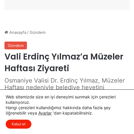
m
a
s
ı
T
a
m
a
m
l
a
n
d
ı
Web sitemizde size en iyi deneyimi sunmak için çerezleri
kullanıyoruz.
Hangi çerezleri kullandığımız hakkında daha fazla şey
öğrenebilir veya
Ayarlar
'dan kapatabilirsiniz.
x
Düşüncelerinizi çok isterim, lütfen
Kabul et
yorum yapın.