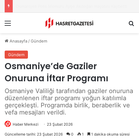
Osmaniye Belediyesi’nden Sahte Aramalara Kritik Uyarı
Menu
A
Anasayfa
/
Gündem
Gündem
Osmaniye’de Gaziler
Onuruna İftar Programı
Osmaniye Valiliği tarafından gaziler onuruna
düzenlenen iftar programı yoğun katılımla
gerçekleşti. Programda birlik, beraberlik ve
vefa mesajları verildi.
Haber Merkezi
23 Şubat 2026
Güncelleme tarihi: 23 Şubat 2026
0
1
1 dakika okuma süresi