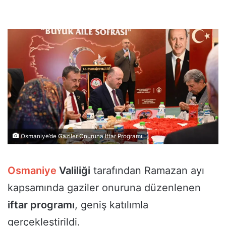
Osmaniye’de Gaziler Onuruna İftar Programı
Osmaniye
Valiliği
tarafından Ramazan ayı
kapsamında gaziler onuruna düzenlenen
iftar programı
, geniş katılımla
gerçekleştirildi.