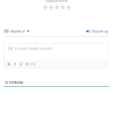
Değerlendirme
Abone ol
Oturum aç
[+]
0
YORUM