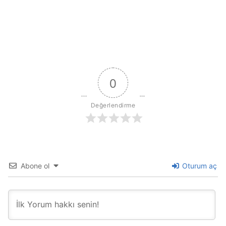
0
Değerlendirme
Abone ol
Oturum aç