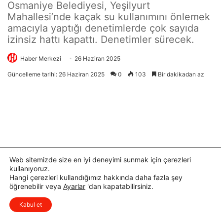
ı
Web sitemizde size en iyi deneyimi sunmak için çerezleri
kullanıyoruz.
Hangi çerezleri kullandığımız hakkında daha fazla şey
öğrenebilir veya
Ayarlar
'dan kapatabilirsiniz.
x
Düşüncelerinizi çok isterim, lütfen
Kabul et
yorum yapın.