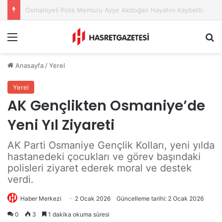
Osmaniye Belediyesi’nden Sahte Aramalara Kritik Uyarı
Menu
A
Anasayfa
/
Yerel
Yerel
AK Gençlikten Osmaniye’de
Yeni Yıl Ziyareti
AK Parti Osmaniye Gençlik Kolları, yeni yılda
hastanedeki çocukları ve görev başındaki
polisleri ziyaret ederek moral ve destek
verdi.
Haber Merkezi
2 Ocak 2026
Güncelleme tarihi: 2 Ocak 2026
0
3
1 dakika okuma süresi