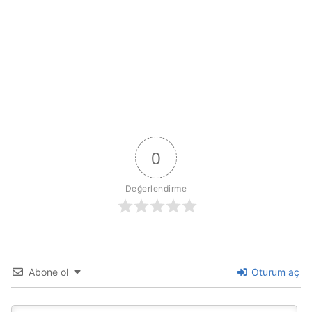
0
Değerlendirme
Abone ol
Oturum aç