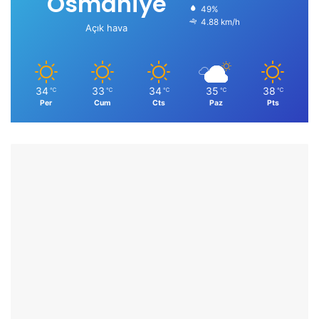
Osmaniye
49%
4.88 km/h
Açık hava
34
33
34
35
38
℃
℃
℃
℃
℃
Per
Cum
Cts
Paz
Pts