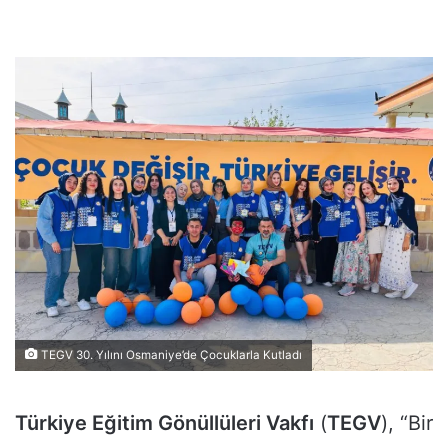
TEGV 30. Yılını Osmaniye’de Çocuklarla Kutladı
Türkiye Eğitim Gönüllüleri Vakfı
(
TEGV
), “Bir