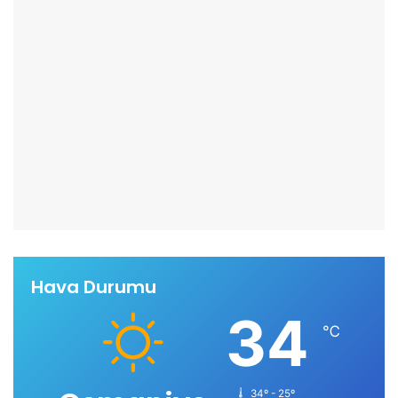
Hava Durumu
34
℃
34º - 25º