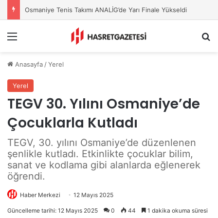
Osmaniye Tenis Takımı ANALİG’de Yarı Finale Yükseldi
Menu
A
Anasayfa
/
Yerel
Yerel
TEGV 30. Yılını Osmaniye’de
Çocuklarla Kutladı
TEGV, 30. yılını Osmaniye’de düzenlenen
şenlikle kutladı. Etkinlikte çocuklar bilim,
sanat ve kodlama gibi alanlarda eğlenerek
öğrendi.
Haber Merkezi
12 Mayıs 2025
Güncelleme tarihi: 12 Mayıs 2025
0
44
1 dakika okuma süresi