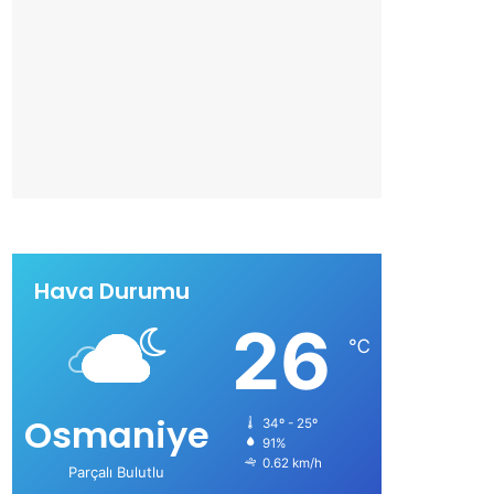
Hava Durumu
26
℃
Osmaniye
34º - 25º
91%
0.62 km/h
Parçalı Bulutlu