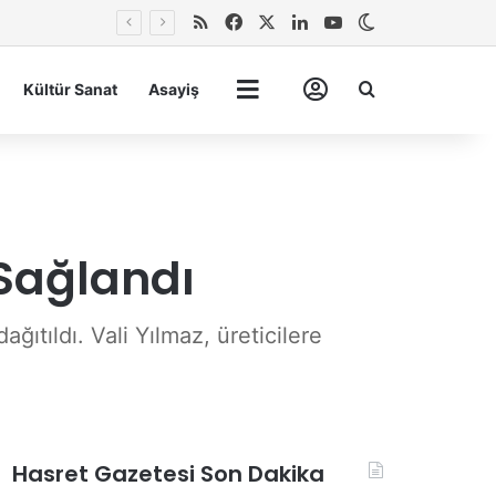
RSS
Facebook
X
LinkedIn
YouTube
Dış görünümü 
Arma
Kültür Sanat
Asayiş
Tümü
Hesabım
 Sağlandı
ıtıldı. Vali Yılmaz, üreticilere
Hasret Gazetesi Son Dakika