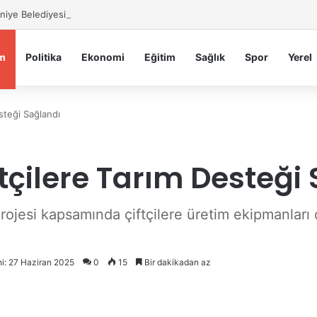
iye Belediyesi’nden Sahte Aramalara Kritik Uyarı
m
Politika
Ekonomi
Eğitim
Sağlık
Spor
Yerel
steği Sağlandı
çilere Tarım Desteği
jesi kapsamında çiftçilere üretim ekipmanları dağ
hi: 27 Haziran 2025
0
15
Bir dakikadan az