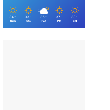
34
33
35
37
38
℃
℃
℃
℃
℃
Cum
Cts
Paz
Pts
Sal