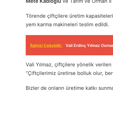
Mete Kadıoğlu
ve Tarım ve Orman İ
Törende çiftçilere üretim kapasiteler
yem karma makineleri teslim edildi.
İlginizi Çekebilir:
Vali Erdinç Yılmaz Osman
Vali Yılmaz, çiftçilere yönelik veril
“Çiftçilerimiz üretirse bolluk olur, be
Bizler de onların üretime katkı sunmas