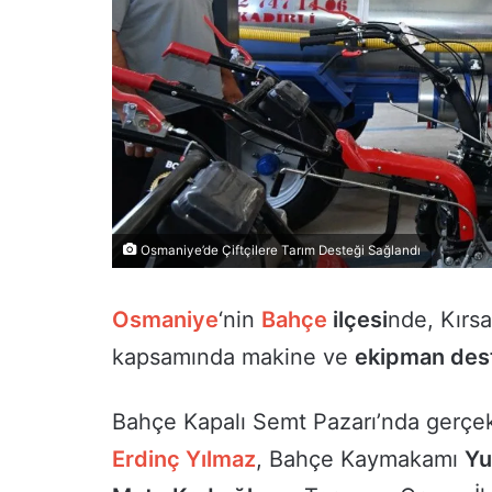
Osmaniye’de Çiftçilere Tarım Desteği Sağlandı
Osmaniye
‘nin
Bahçe
ilçesi
nde, Kırsa
kapsamında makine ve
ekipman des
Bahçe Kapalı Semt Pazarı’nda gerçek
Erdinç Yılmaz
, Bahçe Kaymakamı
Yu