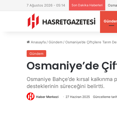
7 Ağustos 2026 - 05:14
Son Dakika Haberleri
Osman
Günde
Anasayfa
/
Gündem
/
Osmaniye’de Çiftçilere Tarım De
Gündem
Osmaniye’de Çift
Osmaniye Bahçe’de kırsal kalkınma pro
desteklerinin süreceğini belirtti.
Haber Merkezi
27 Haziran 2025
Güncelleme tari