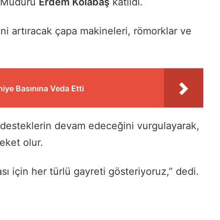
l Müdürü
Erdem Kolabaş
katıldı.
ini artıracak çapa makineleri, römorklar ve
iye Basınına Veda Etti
en desteklerin devam edeceğini vurgulayarak,
reket olur.
ı için her türlü gayreti gösteriyoruz,” dedi.