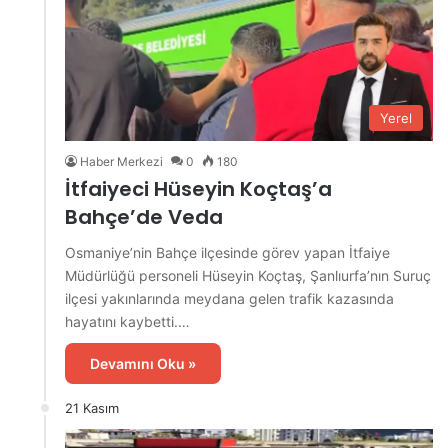
Yerel
Haber Merkezi
0
180
İtfaiyeci Hüseyin Koçtaş’a
Bahçe’de Veda
Osmaniye’nin Bahçe ilçesinde görev yapan İtfaiye
Müdürlüğü personeli Hüseyin Koçtaş, Şanlıurfa’nın Suruç
ilçesi yakınlarında meydana gelen trafik kazasında
hayatını kaybetti.…
Devamını Oku »
21 Kasım