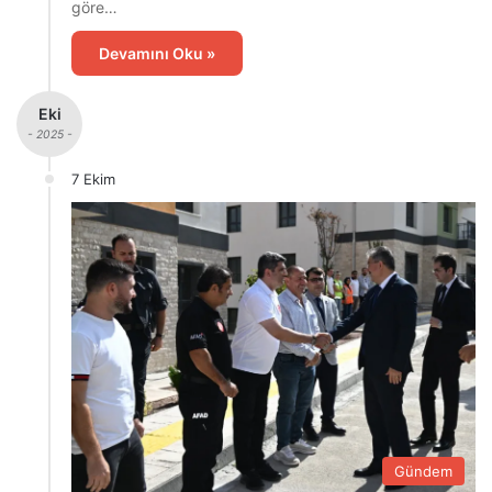
göre…
Devamını Oku »
Eki
- 2025 -
7 Ekim
Gündem