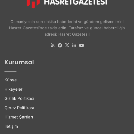
e
y
r
a
s
d
Osmaniye’nin son dakika haberlerini ve gündem gelişmelerini
i
ı
Hasret Gazetesi’nde takip edin. Tarafsız ve güncel haberciliğin
t
H
adresi: Hasret Gazetesi!
e
e
l
r
RSS
Facebook
X
LinkedIn
YouTube
i
G
l
e
Kurumsal
e
ç
r
e
e
n
Künye
K
G
a
ü
Hikayeler
r
n
Gizlilik Politikası
i
B
y
ü
Çerez Politikası
e
y
Hizmet Şartları
r
ü
D
y
İletişim
e
o