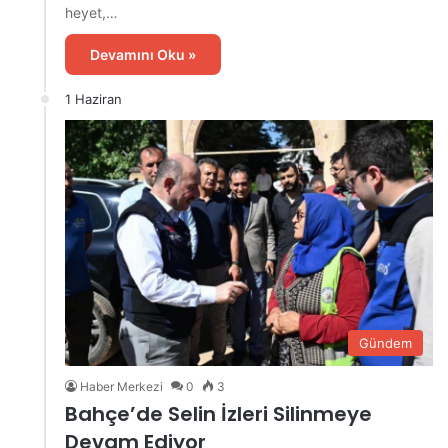
heyet,…
Devamını Oku »
1 Haziran
Gündem
Haber Merkezi
0
3
Bahçe’de Selin İzleri Silinmeye
Devam Ediyor