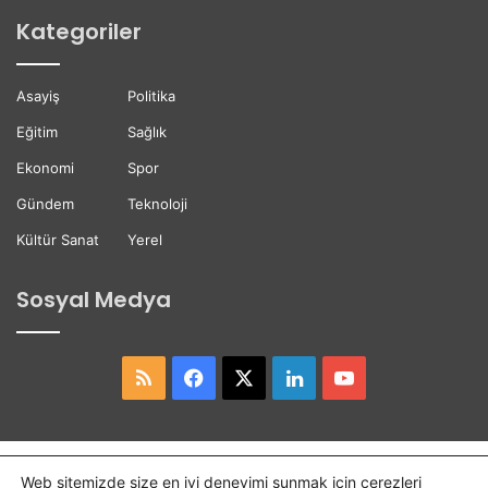
s
r
Kategoriler
t
e
ğ
Asayiş
Politika
i
Eğitim
Sağlık
Ekonomi
Spor
Gündem
Teknoloji
Kültür Sanat
Yerel
Sosyal Medya
RSS
Facebook
X
LinkedIn
YouTube
Copyright © 2026,
Hasret Gazetesi
Tüm Hakları Saklıdır.
Web sitemizde size en iyi deneyimi sunmak için çerezleri