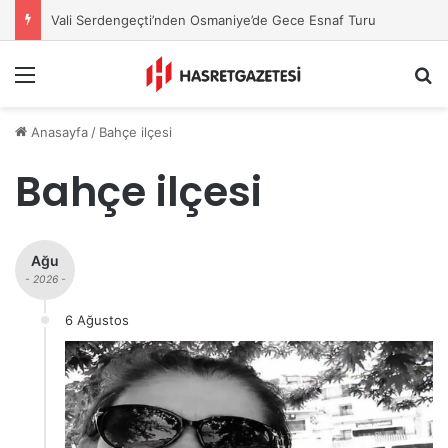
Avni Güvel, YENİ Parti Osmaniye İl Başkanı Oldu
Menu
A
Anasayfa
/
Bahçe ilçesi
Bahçe ilçesi
Ağu
- 2026 -
6 Ağustos