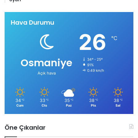
Hava Durumu
26
℃
Osmaniye
34º - 25º
91%
0.49 km/h
Açık hava
34
33
35
38
38
℃
℃
℃
℃
℃
Cum
Cts
Paz
Pts
Sal
Öne Çıkanlar