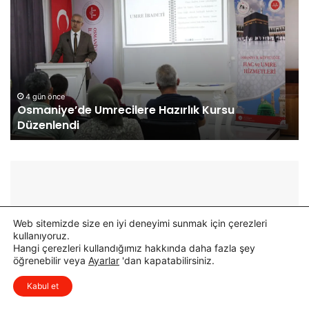
s
k
m
y
a
a
n
r
i
C
y
a
e
d
4 gün önce
Osmaniye’de Umrecilere Hazırlık Kursu
’
d
Düzenlendi
d
e
e
s
U
i
m
’
r
n
e
d
c
e
Web sitemizde size en iyi deneyimi sunmak için çerezleri
i
İ
kullanıyoruz.
l
l
Hangi çerezleri kullandığımız hakkında daha fazla şey
e
k
öğrenebilir veya
Ayarlar
'dan kapatabilirsiniz.
x
r
E
Düşüncelerinizi çok isterim, lütfen
e
t
Kabul et
yorum yapın.
H
a