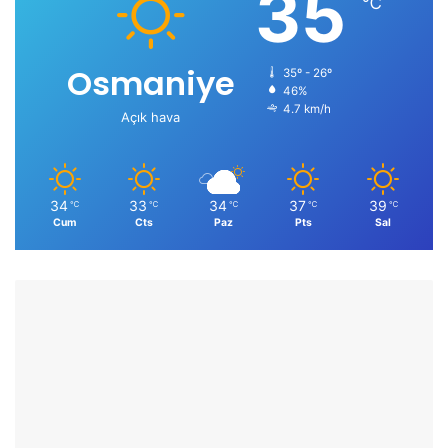
35
℃
Osmaniye
35º - 26º
46%
4.7 km/h
Açık hava
34
33
34
37
39
℃
℃
℃
℃
℃
Cum
Cts
Paz
Pts
Sal