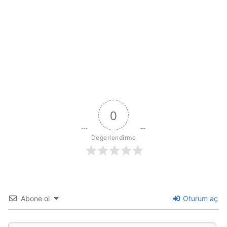
0
Değerlendirme
Abone ol
Oturum aç