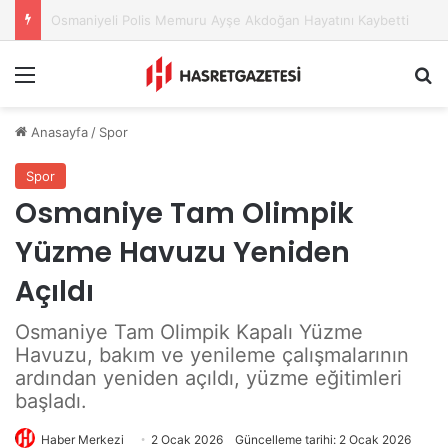
Osmaniye Belediyesi’nden Sahte Aramalara Kritik Uyarı
Menu
A
Anasayfa
/
Spor
Spor
Osmaniye Tam Olimpik
Yüzme Havuzu Yeniden
Açıldı
Osmaniye Tam Olimpik Kapalı Yüzme
Havuzu, bakım ve yenileme çalışmalarının
ardından yeniden açıldı, yüzme eğitimleri
başladı.
Haber Merkezi
2 Ocak 2026
Güncelleme tarihi: 2 Ocak 2026