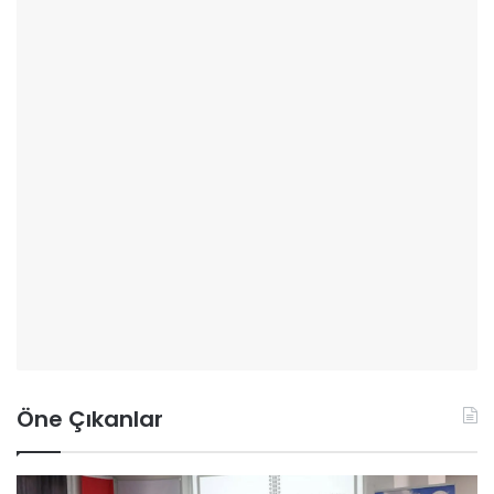
Öne Çıkanlar
O
A