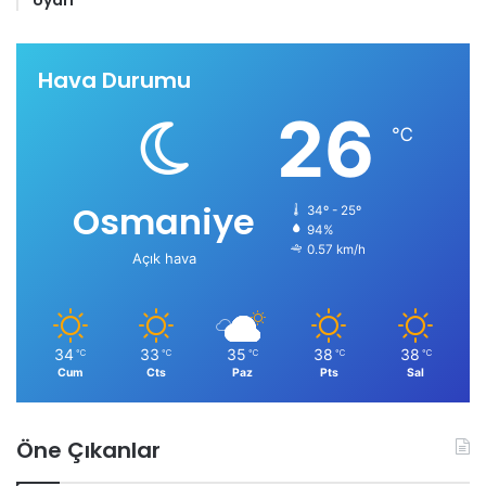
Hava Durumu
26
℃
Osmaniye
34º - 25º
94%
0.57 km/h
Açık hava
34
33
35
38
38
℃
℃
℃
℃
℃
Cum
Cts
Paz
Pts
Sal
Öne Çıkanlar