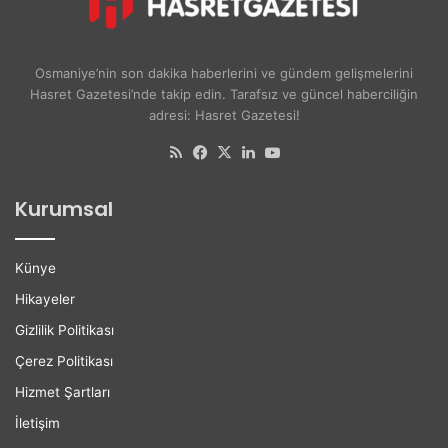
e
y
r
a
s
d
Osmaniye’nin son dakika haberlerini ve gündem gelişmelerini
i
ı
Hasret Gazetesi’nde takip edin. Tarafsız ve güncel haberciliğin
t
H
adresi: Hasret Gazetesi!
e
e
l
r
RSS
Facebook
X
LinkedIn
YouTube
i
G
l
e
Kurumsal
e
ç
r
e
e
n
Künye
K
G
a
ü
Hikayeler
r
n
Gizlilik Politikası
i
B
y
ü
Çerez Politikası
e
y
Hizmet Şartları
r
ü
D
y
İletişim
e
o