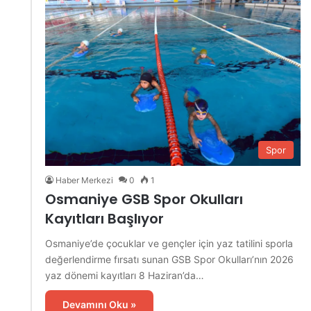
Spor
Haber Merkezi
0
1
Osmaniye GSB Spor Okulları
Kayıtları Başlıyor
Osmaniye’de çocuklar ve gençler için yaz tatilini sporla
değerlendirme fırsatı sunan GSB Spor Okulları’nın 2026
yaz dönemi kayıtları 8 Haziran’da…
Devamını Oku »