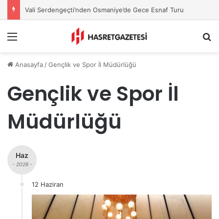
Avni Güvel, YENİ Parti Osmaniye İl Başkanı Oldu
Menu
A
Anasayfa
/
Gençlik ve Spor İl Müdürlüğü
Gençlik ve Spor İl
Müdürlüğü
Haz
- 2026 -
12 Haziran