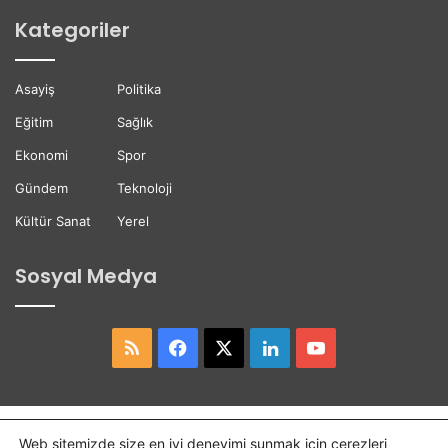
s
r
Kategoriler
t
e
ğ
Asayiş
Politika
i
Eğitim
Sağlık
Ekonomi
Spor
Gündem
Teknoloji
Kültür Sanat
Yerel
Sosyal Medya
RSS
Facebook
X
LinkedIn
YouTube
Copyright © 2026,
Hasret Gazetesi
Tüm Hakları Saklıdır.
Web sitemizde size en iyi deneyimi sunmak için çerezleri