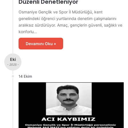
Düzenli Denetleniyor
Osmaniye Gençlik ve Spor İl Müdürlüğü, kent
genelindeki öğrenci yurtlarında denetim çalışmalarını
aralıksız sürdürüyor. Amaç, gençlerin güvenli, sağlıklı ve
konforlu…
Devamını Oku »
Eki
- 2025 -
14 Ekim