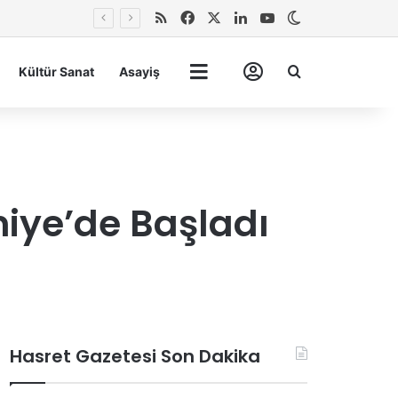
RSS
Facebook
X
LinkedIn
YouTube
Dış görünümü 
Arma
Kültür Sanat
Asayiş
Tümü
Hesabım
iye’de Başladı
Hasret Gazetesi Son Dakika