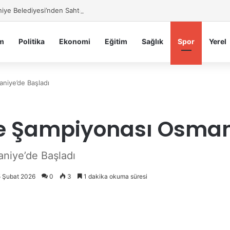
ye Belediyesi’nden Sahte Aramalara Kritik Uyarı
m
Politika
Ekonomi
Eğitim
Sağlık
Spor
Yerel
niye’de Başladı
ye Şampiyonası Osman
niye’de Başladı
5 Şubat 2026
0
3
1 dakika okuma süresi