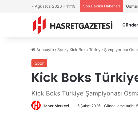
7 Ağustos 2026 - 11:19
Son Dakika Haberleri
Osmani
Günde
Anasayfa
/
Spor
/
Kick Boks Türkiye Şampiyonası Osma
Spor
Kick Boks Türki
Kick Boks Türkiye Şampiyonası Osma
Haber Merkezi
5 Şubat 2026
Güncelleme tarihi: 