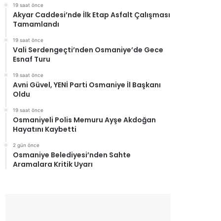
19 saat önce
Akyar Caddesi’nde İlk Etap Asfalt Çalışması
Tamamlandı
19 saat önce
Vali Serdengeçti’nden Osmaniye’de Gece
Esnaf Turu
19 saat önce
Avni Güvel, YENİ Parti Osmaniye İl Başkanı
Oldu
19 saat önce
Osmaniyeli Polis Memuru Ayşe Akdoğan
Hayatını Kaybetti
2 gün önce
Osmaniye Belediyesi’nden Sahte
Aramalara Kritik Uyarı