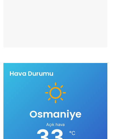
Hava Durumu
Osmaniye
Açık hava
33
℃