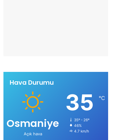
Hava Durumu
35
℃
Osmaniye
35º - 26º
46%
4.7 km/h
Açık hava