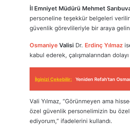
İl Emniyet Müdürü
Mehmet Sarıbuv
personeline teşekkür belgeleri veril
güvenlik görevlileriyle bir araya gelin
Osmaniye
Valisi
Dr.
Erdinç Yılmaz
is
kabul ederek, çalışmalarından dolayı ta
İlginizi Çekebilir:
Yeniden Refah’tan Osman
Vali Yılmaz, “Görünmeyen ama hissed
özel güvenlik personelimizin bu özel 
ediyorum,” ifadelerini kullandı.