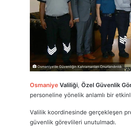
Osmaniye’de Güvenliğin Kahramanları Onurlandırıldı
Osmaniye
Valiliği
,
Özel Güvenlik Göre
personeline yönelik anlamlı bir etkin
Valilik koordinesinde gerçekleşen p
güvenlik görevlileri unutulmadı.