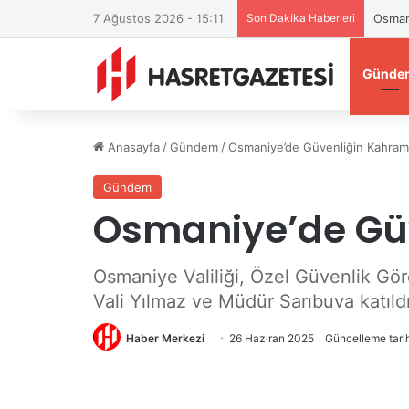
7 Ağustos 2026 - 15:11
Son Dakika Haberleri
Osman
Günde
Anasayfa
/
Gündem
/
Osmaniye’de Güvenliğin Kahraman
Gündem
Osmaniye’de Güv
Osmaniye Valiliği, Özel Güvenlik Gör
Vali Yılmaz ve Müdür Sarıbuva katıldı
Haber Merkezi
26 Haziran 2025
Güncelleme tari