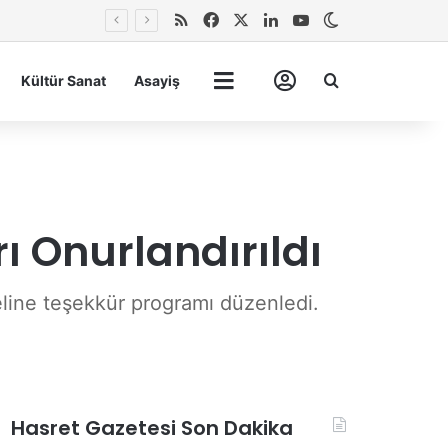
RSS
Facebook
X
LinkedIn
YouTube
Dış görünümü 
Arma
Kültür Sanat
Asayiş
Tümü
Hesabım
 Onurlandırıldı
neline teşekkür programı düzenledi.
Hasret Gazetesi Son Dakika