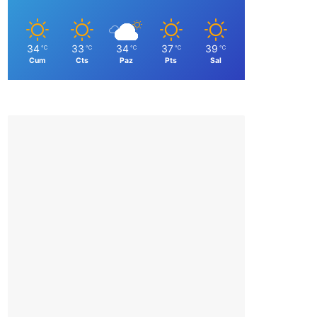
34
33
34
37
39
℃
℃
℃
℃
℃
Cum
Cts
Paz
Pts
Sal