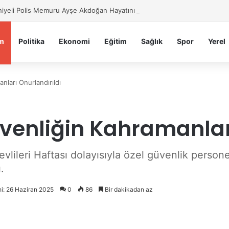
iyeli Polis Memuru Ayşe Akdoğan Hayatını Kaybetti
m
Politika
Ekonomi
Eğitim
Sağlık
Spor
Yerel
ları Onurlandırıldı
enliğin Kahramanları
evlileri Haftası dolayısıyla özel güvenlik perso
.
hi: 26 Haziran 2025
0
86
Bir dakikadan az