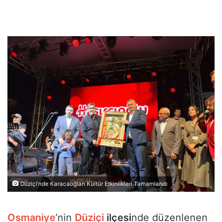
Düziçi’nde Karacaoğlan Kültür Etkinlikleri Tamamlandı
Osmaniye
’nin
Düziçi
ilçesi
nde düzenlenen