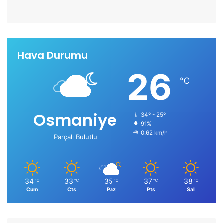
Hava Durumu
26
℃
Osmaniye
34º - 25º
91%
0.62 km/h
Parçalı Bulutlu
34
33
35
37
38
℃
℃
℃
℃
℃
Cum
Cts
Paz
Pts
Sal