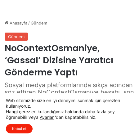
z
s
e
ı
n
T
l
a
e
m
n
a
d
m
i
l
a
n
d
ı
Web sitemizde size en iyi deneyimi sunmak için çerezleri
kullanıyoruz.
Hangi çerezleri kullandığımız hakkında daha fazla şey
öğrenebilir veya
Ayarlar
'dan kapatabilirsiniz.
x
Düşüncelerinizi çok isterim, lütfen
Kabul et
yorum yapın.