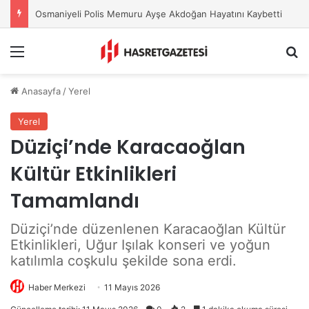
Osmaniyeli Polis Memuru Ayşe Akdoğan Hayatını Kaybetti
Menu
A
Anasayfa
/
Yerel
Yerel
Düziçi’nde Karacaoğlan
Kültür Etkinlikleri
Tamamlandı
Düziçi’nde düzenlenen Karacaoğlan Kültür
Etkinlikleri, Uğur Işılak konseri ve yoğun
katılımla coşkulu şekilde sona erdi.
Haber Merkezi
11 Mayıs 2026