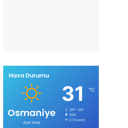
Hava Durumu
31
℃
Osmaniye
34º - 25º
55%
2.72 km/h
Açık hava