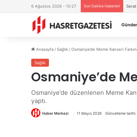
6 Ağustos 2026 - 10:27
Son Dakika Haberleri
Serat
Günde
Anasayfa
/
Sağlık
/
Osmaniye’de Meme Kanseri Farkınd
Sağlık
Osmaniye’de Mem
Osmaniye’de düzenlenen Meme Kanseri
yaptı.
Haber Merkezi
11 Mayıs 2026
Güncelleme tarihi