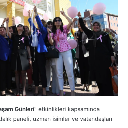
Yaşam Günleri
” etkinlikleri kapsamında
dalık paneli, uzman isimler ve vatandaşları