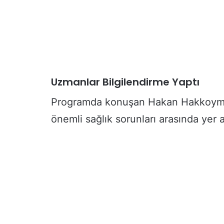
l
u
R
e
s
m
e
Uzmanlar Bilgilendirme Yaptı
n
G
Programda konuşan Hakan Hakkoymaz
ö
r
önemli sağlık sorunları arasında yer al
e
v
e
B
a
ş
l
a
d
ı