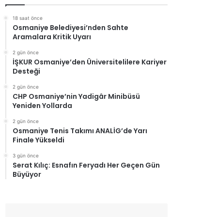
18 saat önce
Osmaniye Belediyesi’nden Sahte
Aramalara Kritik Uyarı
2 gün önce
İŞKUR Osmaniye’den Üniversitelilere Kariyer
Desteği
2 gün önce
CHP Osmaniye’nin Yadigâr Minibüsü
Yeniden Yollarda
2 gün önce
Osmaniye Tenis Takımı ANALİG’de Yarı
Finale Yükseldi
3 gün önce
Serat Kılıç: Esnafın Feryadı Her Geçen Gün
Büyüyor