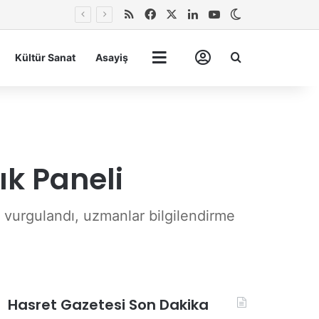
RSS
Facebook
X
LinkedIn
YouTube
Dış görünümü 
Arma
Kültür Sanat
Asayiş
Tümü
Hesabım
k Paneli
vurgulandı, uzmanlar bilgilendirme
Hasret Gazetesi Son Dakika