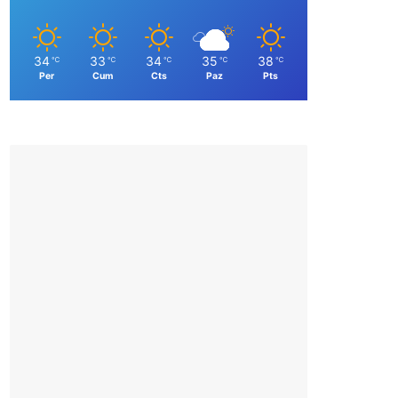
34
33
34
35
38
℃
℃
℃
℃
℃
Per
Cum
Cts
Paz
Pts