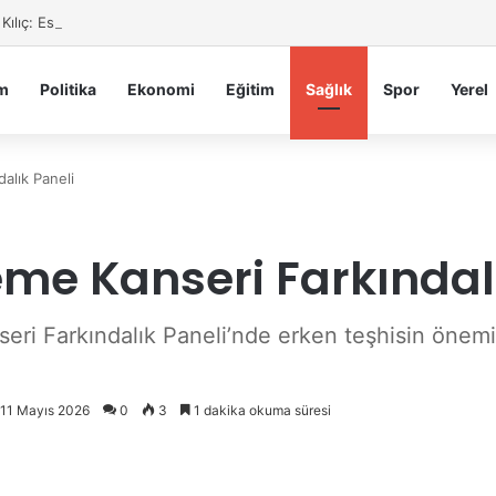
 Kılıç: Esnafın Feryadı Her Geçen Gün Büyüyor
m
Politika
Ekonomi
Eğitim
Sağlık
Spor
Yerel
alık Paneli
e Kanseri Farkındalı
 Farkındalık Paneli’nde erken teşhisin önemi 
: 11 Mayıs 2026
0
3
1 dakika okuma süresi