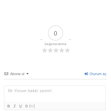
0
Değerlendirme
Abone ol
Oturum aç
[+]