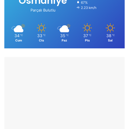
Osmaniye
67%
2.23 km/h
Parçalı Bulutlu
34
33
35
37
38
℃
℃
℃
℃
℃
Cum
Cts
Paz
Pts
Sal