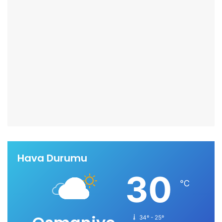
Hava Durumu
30
℃
34º - 25º