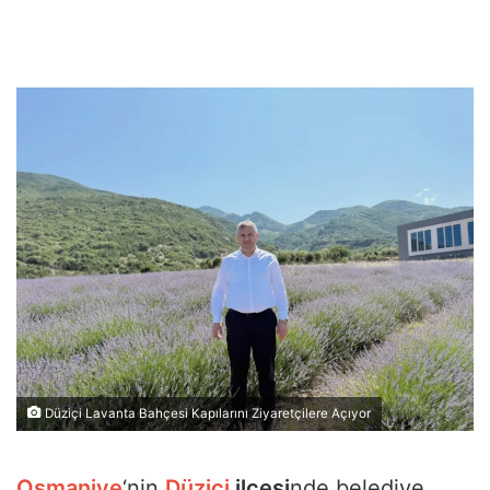
Düziçi Lavanta Bahçesi Kapılarını Ziyaretçilere Açıyor
Osmaniye
‘nin
Düziçi
ilçesi
nde belediye