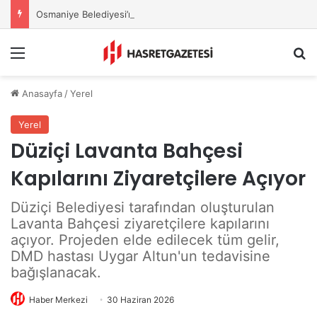
Osmaniye Belediyesi’nden Sahte Aramalara Kritik Uyarı
Menu
A
Anasayfa
/
Yerel
Yerel
Düziçi Lavanta Bahçesi
Kapılarını Ziyaretçilere Açıyor
Düziçi Belediyesi tarafından oluşturulan
Lavanta Bahçesi ziyaretçilere kapılarını
açıyor. Projeden elde edilecek tüm gelir,
DMD hastası Uygar Altun'un tedavisine
bağışlanacak.
Haber Merkezi
30 Haziran 2026