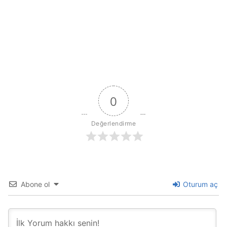
0
Değerlendirme
Abone ol
Oturum aç