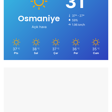
31
Osmaniye
37º - 27º
59%
1.96 km/h
Açık hava
37
38
37
36
35
℃
℃
℃
℃
℃
Pts
Sal
Çar
Per
Cum