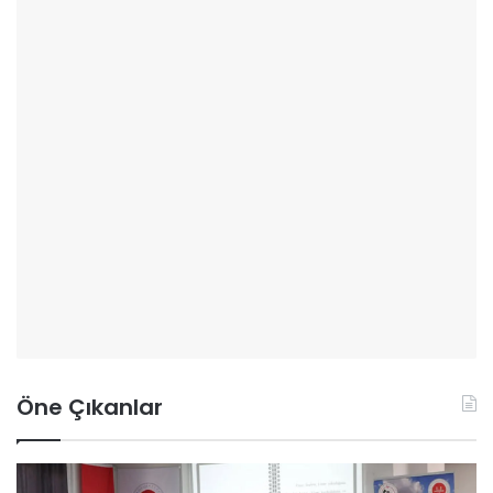
Öne Çıkanlar
A