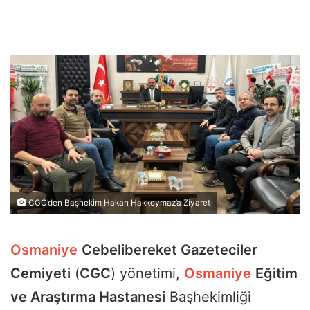
CGC’den Başhekim Hakan Hakkoymaz’a Ziyaret
Osmaniye
Cebelibereket Gazeteciler
Cemiyeti
(
CGC
) yönetimi,
Osmaniye
Eğitim
ve Araştırma Hastanesi
Başhekimliği