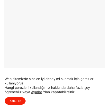
A
s
f
a
l
t
Ç
a
l
ı
ş
m
a
s
ı
Web sitemizde size en iyi deneyimi sunmak için çerezleri
T
kullanıyoruz.
a
Hangi çerezleri kullandığımız hakkında daha fazla şey
m
öğrenebilir veya
Ayarlar
'dan kapatabilirsiniz.
x
a
Düşüncelerinizi çok isterim, lütfen
Kabul et
m
yorum yapın.
l