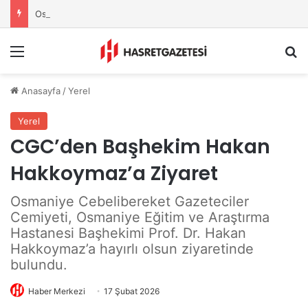
Osmaniye Belediyesi’nden Sahte Aramalara Kritik Uyarı
Menu
A
Anasayfa
/
Yerel
Yerel
CGC’den Başhekim Hakan
Hakkoymaz’a Ziyaret
Osmaniye Cebelibereket Gazeteciler
Cemiyeti, Osmaniye Eğitim ve Araştırma
Hastanesi Başhekimi Prof. Dr. Hakan
Hakkoymaz’a hayırlı olsun ziyaretinde
bulundu.
Haber Merkezi
17 Şubat 2026