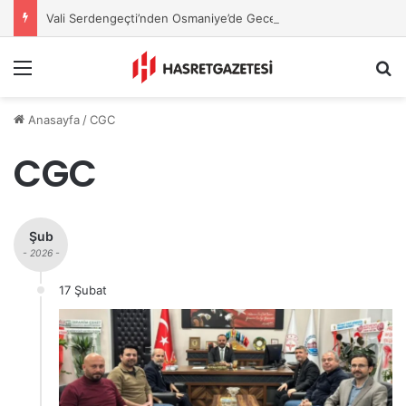
Vali Serdengeçti’nden Osmaniye’de Gece Esnaf Turu
Menu
A
Anasayfa
/
CGC
CGC
Şub
- 2026 -
17 Şubat