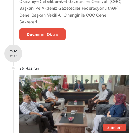
Osmaniye Cebelibereket Gazeteciler Cemiyeti (CGC)
Başkanı ve Akdeniz Gazeteciler Federasyonu (AGF)
Genel Başkan Vekili Ali Cihangir ile CGC Genel
Sekreteri…
Devamını Oku »
Haz
- 2025 -
25 Haziran
Gündem