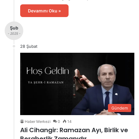
Devamını Oku »
Şub
- 2025 -
28 Şubat
Gündem
Haber Merkezi
0
14
Ali Cihangir: Ramazan Ayı, Birlik ve
Beraberlik Zamanıdır