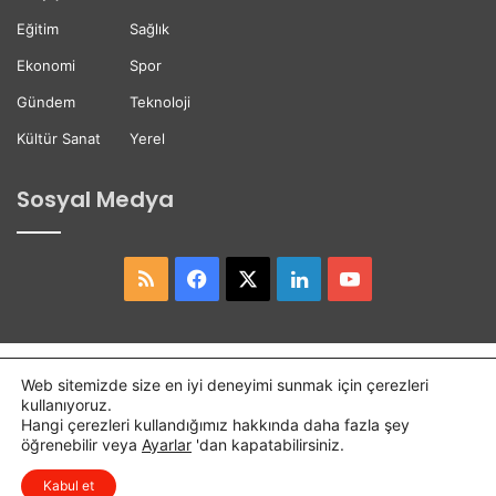
t
i
i
Eğitim
Sağlık
Ekonomi
Spor
Gündem
Teknoloji
Kültür Sanat
Yerel
Sosyal Medya
RSS
Facebook
X
LinkedIn
YouTube
Copyright © 2026,
Hasret Gazetesi
Tüm Hakları Saklıdır.
Web sitemizde size en iyi deneyimi sunmak için çerezleri
kullanıyoruz.
Osmaniye Haber
Haber
Hangi çerezleri kullandığımız hakkında daha fazla şey
öğrenebilir veya
Ayarlar
'dan kapatabilirsiniz.
RSS
Facebook
X
LinkedIn
YouTube
Kabul et