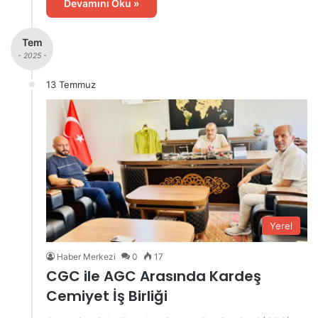
Devamını Oku »
Tem
- 2025 -
13 Temmuz
Yerel
Haber Merkezi
0
17
CGC ile AGC Arasında Kardeş
Cemiyet İş Birliği