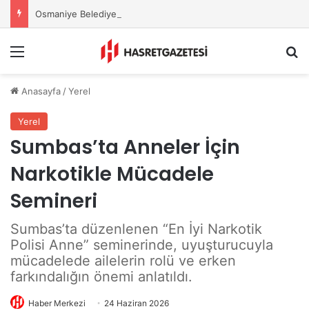
Osmaniye Belediyesi’nden Sahte Aramalara Kritik Uyarı
Menu
A
Anasayfa
/
Yerel
Yerel
Sumbas’ta Anneler İçin
Narkotikle Mücadele
Semineri
Sumbas’ta düzenlenen “En İyi Narkotik
Polisi Anne” seminerinde, uyuşturucuyla
mücadelede ailelerin rolü ve erken
farkındalığın önemi anlatıldı.
Haber Merkezi
24 Haziran 2026