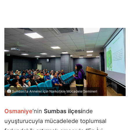
Sumbas’ta Anneler İçin Narkotikle Mücadele Semineri
Osmaniye
’nin
Sumbas ilçesi
nde
uyuşturucuyla mücadelede toplumsal