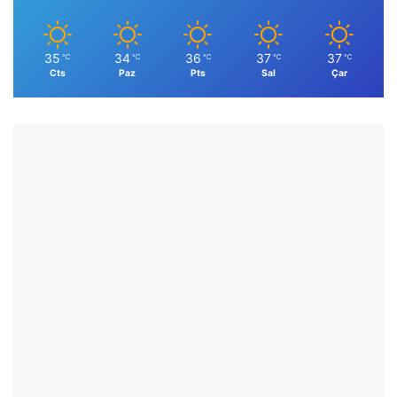
35
34
36
37
37
℃
℃
℃
℃
℃
Cts
Paz
Pts
Sal
Çar