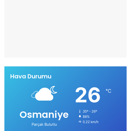
Hava Durumu
26
℃
Osmaniye
35º - 26º
88%
0.22 km/h
Parçalı Bulutlu