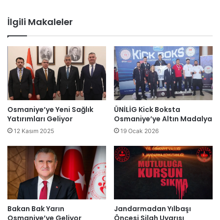
İlgili Makaleler
Osmaniye’ye Yeni Sağlık
ÜNİLİG Kick Boksta
Yatırımları Geliyor
Osmaniye’ye Altın Madalya
12 Kasım 2025
19 Ocak 2026
Bakan Bak Yarın
Jandarmadan Yılbaşı
Osmaniye’ye Geliyor
Öncesi Silah Uyarısı