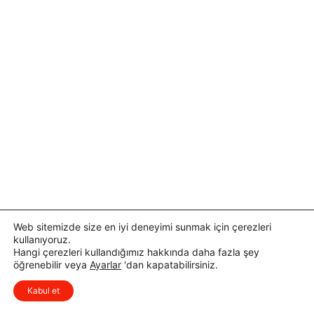
Web sitemizde size en iyi deneyimi sunmak için çerezleri
kullanıyoruz.
Hangi çerezleri kullandığımız hakkında daha fazla şey
öğrenebilir veya
Ayarlar
'dan kapatabilirsiniz.
x
Düşüncelerinizi çok isterim, lütfen
Kabul et
yorum yapın.