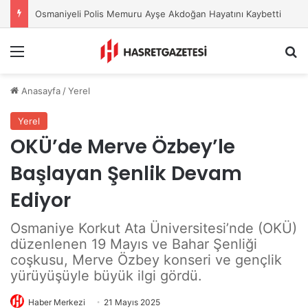
Osmaniye Belediyesi’nden Sahte Aramalara Kritik Uyarı
Menu
A
Anasayfa
/
Yerel
Yerel
OKÜ’de Merve Özbey’le
Başlayan Şenlik Devam
Ediyor
Osmaniye Korkut Ata Üniversitesi’nde (OKÜ)
düzenlenen 19 Mayıs ve Bahar Şenliği
coşkusu, Merve Özbey konseri ve gençlik
yürüyüşüyle büyük ilgi gördü.
Haber Merkezi
21 Mayıs 2025