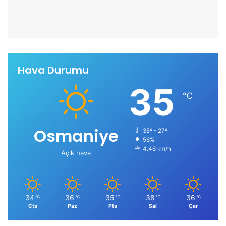
Hava Durumu
35
℃
Osmaniye
35º - 27º
56%
4.46 km/h
Açık hava
34
36
35
38
36
℃
℃
℃
℃
℃
Cts
Paz
Pts
Sal
Çar