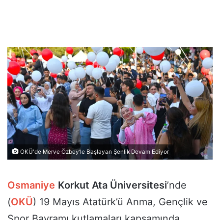
OKÜ'de Merve Özbey’le Başlayan Şenlik Devam Ediyor
Osmaniye
Korkut Ata Üniversitesi
’nde
(
OKÜ
) 19 Mayıs Atatürk’ü Anma, Gençlik ve
Spor Bayramı kutlamaları kapsamında