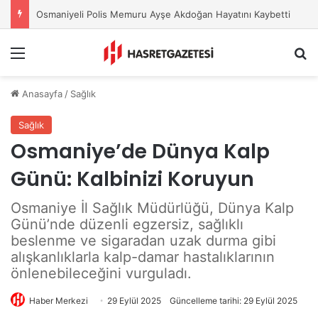
Osmaniye Belediyesi’nden Sahte Aramalara Kritik Uyarı
Menu
A
Anasayfa
/
Sağlık
Sağlık
Osmaniye’de Dünya Kalp
Günü: Kalbinizi Koruyun
Osmaniye İl Sağlık Müdürlüğü, Dünya Kalp
Günü’nde düzenli egzersiz, sağlıklı
beslenme ve sigaradan uzak durma gibi
alışkanlıklarla kalp-damar hastalıklarının
önlenebileceğini vurguladı.
Haber Merkezi
29 Eylül 2025
Güncelleme tarihi: 29 Eylül 2025