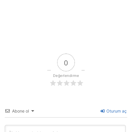
0
Değerlendirme
Abone ol
Oturum aç