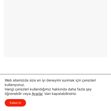
r
f
l
a
ı
l
k
t
K
Ç
u
a
r
l
s
ı
u
ş
D
m
ü
a
z
s
e
ı
n
T
l
a
Web sitemizde size en iyi deneyimi sunmak için çerezleri
e
m
kullanıyoruz.
n
a
Hangi çerezleri kullandığımız hakkında daha fazla şey
d
m
öğrenebilir veya
Ayarlar
'dan kapatabilirsiniz.
x
i
l
Düşüncelerinizi çok isterim, lütfen
a
Kabul et
yorum yapın.
n