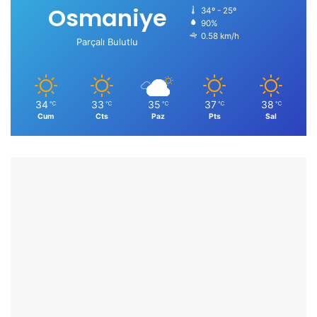
Osmaniye
34º - 25º
90%
0.58 km/h
Parçalı Bulutlu
34
33
35
37
38
℃
℃
℃
℃
℃
Cum
Cts
Paz
Pts
Sal