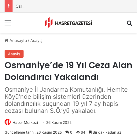
Osmaniye Belediyesi’nden Sahte Aramalara Kritik Uyarı
Menu
A
Anasayfa
/
Asayiş
Asayiş
Osmaniye’de 19 Yıl Ceza Alan
Dolandırıcı Yakalandı
Osmaniye İl Jandarma Komutanlığı, Hemite
Köyü'nde bilişim sistemleri üzerinden
dolandırıcılık suçundan 19 yıl 7 ay hapis
cezası bulunan S.Ö.’yü yakaladı.
Haber Merkezi
26 Kasım 2025
Güncelleme tarihi: 26 Kasım 2025
0
64
Bir dakikadan az