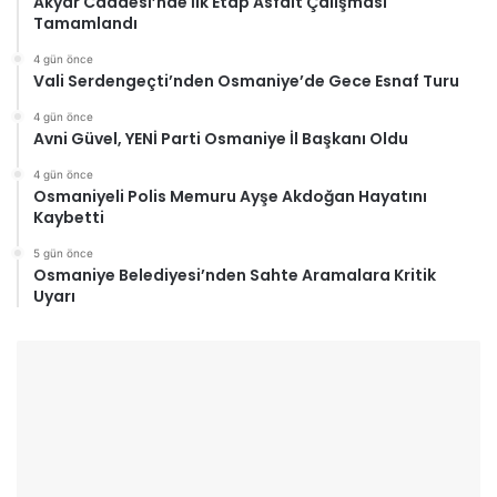
Akyar Caddesi’nde İlk Etap Asfalt Çalışması
Tamamlandı
4 gün önce
Vali Serdengeçti’nden Osmaniye’de Gece Esnaf Turu
4 gün önce
Avni Güvel, YENİ Parti Osmaniye İl Başkanı Oldu
4 gün önce
Osmaniyeli Polis Memuru Ayşe Akdoğan Hayatını
Kaybetti
5 gün önce
Osmaniye Belediyesi’nden Sahte Aramalara Kritik
Uyarı