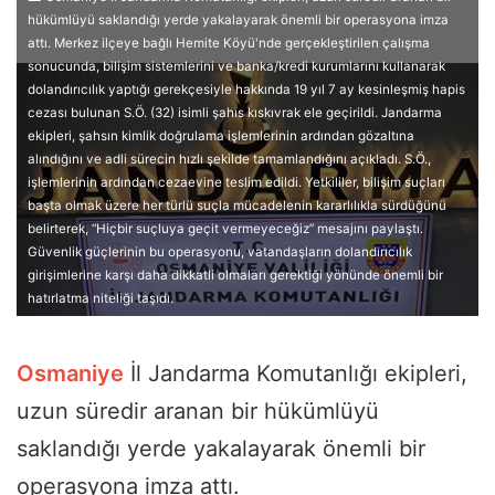
hükümlüyü saklandığı yerde yakalayarak önemli bir operasyona imza
attı. Merkez ilçeye bağlı Hemite Köyü'nde gerçekleştirilen çalışma
sonucunda, bilişim sistemlerini ve banka/kredi kurumlarını kullanarak
dolandırıcılık yaptığı gerekçesiyle hakkında 19 yıl 7 ay kesinleşmiş hapis
cezası bulunan S.Ö. (32) isimli şahıs kıskıvrak ele geçirildi. Jandarma
ekipleri, şahsın kimlik doğrulama işlemlerinin ardından gözaltına
alındığını ve adli sürecin hızlı şekilde tamamlandığını açıkladı. S.Ö.,
işlemlerinin ardından cezaevine teslim edildi. Yetkililer, bilişim suçları
başta olmak üzere her türlü suçla mücadelenin kararlılıkla sürdüğünü
belirterek, “Hiçbir suçluya geçit vermeyeceğiz” mesajını paylaştı.
Güvenlik güçlerinin bu operasyonu, vatandaşların dolandırıcılık
girişimlerine karşı daha dikkatli olmaları gerektiği yönünde önemli bir
hatırlatma niteliği taşıdı.
Osmaniye
İl Jandarma Komutanlığı ekipleri,
uzun süredir aranan bir hükümlüyü
saklandığı yerde yakalayarak önemli bir
operasyona imza attı.