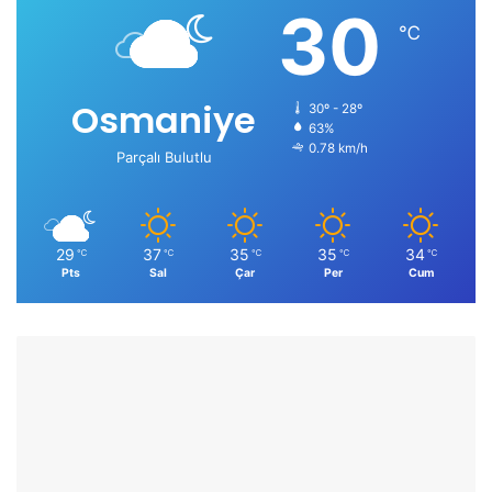
30
℃
Osmaniye
30º - 28º
63%
0.78 km/h
Parçalı Bulutlu
29
37
35
35
34
℃
℃
℃
℃
℃
Pts
Sal
Çar
Per
Cum