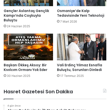
Gençler Aslantaş Gençlik
Osmaniye’de Kalp
Kampı’nda Coşkuyla
Tedavisinde Yeni Teknoloji
Buluştu
7 Mart 2026
24 Haziran 2025
Başkan Ökkeş Aksoy: Bir
Vali Erdinç Yılmaz Esnafla
Kıvılcım Ormanı Yok Eder
Buluştu, Sorunları Dinledi
30 Haziran 2025
17 Temmuz 2025
Hasret Gazetesi Son Dakika
4 gün önce