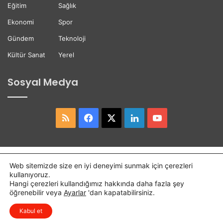
Eğitim
Sağlık
Ekonomi
Spor
Gündem
Teknoloji
Kültür Sanat
Yerel
Sosyal Medya
RSS
Facebook
X
LinkedIn
YouTube
Copyright © 2026,
Hasret Gazetesi
Tüm Hakları Saklıdır.
Web sitemizde size en iyi deneyimi sunmak için çerezleri
kullanıyoruz.
Osmaniye Haber
Haber
Hangi çerezleri kullandığımız hakkında daha fazla şey
öğrenebilir veya
Ayarlar
'dan kapatabilirsiniz.
RSS
Facebook
X
LinkedIn
YouTube
Kabul et