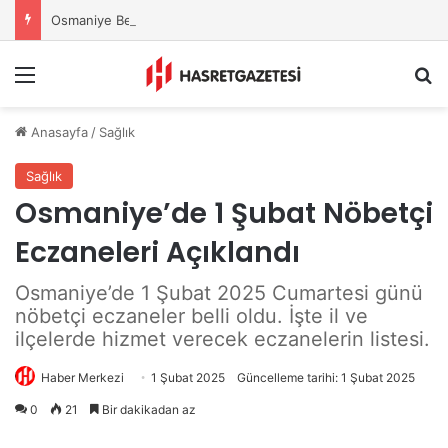
Osmaniye Belediyesi’nden Sahte Aramalara Kritik Uyarı
Menu
A
Anasayfa
/
Sağlık
Sağlık
Osmaniye’de 1 Şubat Nöbetçi
Eczaneleri Açıklandı
Osmaniye’de 1 Şubat 2025 Cumartesi günü
nöbetçi eczaneler belli oldu. İşte il ve
ilçelerde hizmet verecek eczanelerin listesi.
Haber Merkezi
1 Şubat 2025
Güncelleme tarihi: 1 Şubat 2025
0
21
Bir dakikadan az