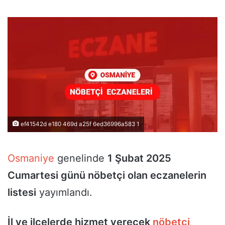
ef41542d e180 469d a25f 6ed36996a583 1
Osmaniye
genelinde
1 Şubat 2025
Cumartesi günü nöbetçi olan eczanelerin
listesi
yayımlandı.
İl ve ilçelerde hizmet verecek
nöbetçi