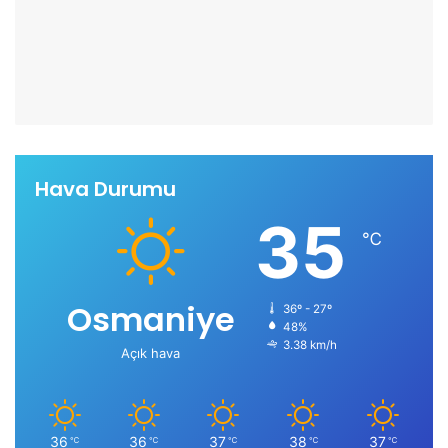
Hava Durumu
35
℃
Osmaniye
36º - 27º
48%
3.38 km/h
Açık hava
36
36
37
38
37
℃
℃
℃
℃
℃