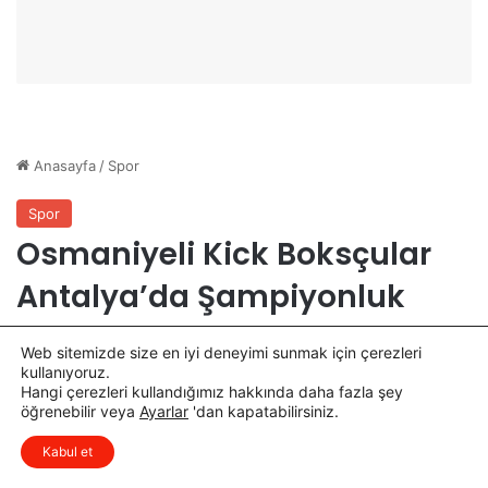
ı
ş
m
a
s
ı
T
a
m
a
m
l
a
n
d
ı
Web sitemizde size en iyi deneyimi sunmak için çerezleri
kullanıyoruz.
Hangi çerezleri kullandığımız hakkında daha fazla şey
öğrenebilir veya
Ayarlar
'dan kapatabilirsiniz.
x
Düşüncelerinizi çok isterim, lütfen
Kabul et
yorum yapın.