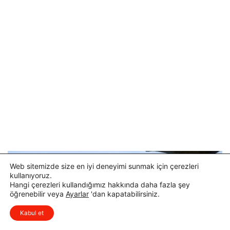
Web sitemizde size en iyi deneyimi sunmak için çerezleri
kullanıyoruz.
Hangi çerezleri kullandığımız hakkında daha fazla şey
öğrenebilir veya
Ayarlar
'dan kapatabilirsiniz.
x
Düşüncelerinizi çok isterim, lütfen
Kabul et
yorum yapın.