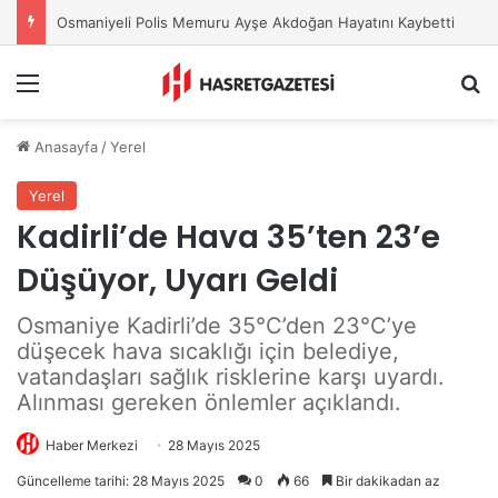
Osmaniyeli Polis Memuru Ayşe Akdoğan Hayatını Kaybetti
Menu
A
Anasayfa
/
Yerel
Yerel
Kadirli’de Hava 35’ten 23’e
Düşüyor, Uyarı Geldi
Osmaniye Kadirli’de 35°C’den 23°C’ye
düşecek hava sıcaklığı için belediye,
vatandaşları sağlık risklerine karşı uyardı.
Alınması gereken önlemler açıklandı.
Haber Merkezi
28 Mayıs 2025
Güncelleme tarihi: 28 Mayıs 2025
0
66
Bir dakikadan az