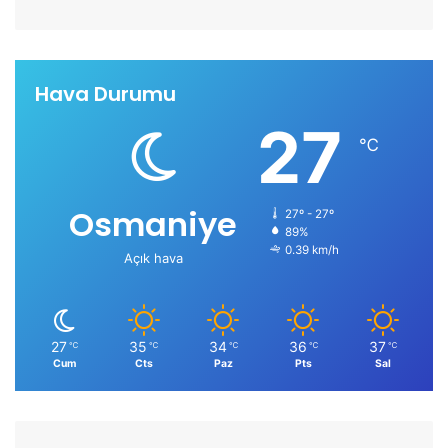
Hava Durumu
27
℃
Osmaniye
27º - 27º
89%
0.39 km/h
Açık hava
27
35
34
36
37
℃
℃
℃
℃
℃
Cum
Cts
Paz
Pts
Sal