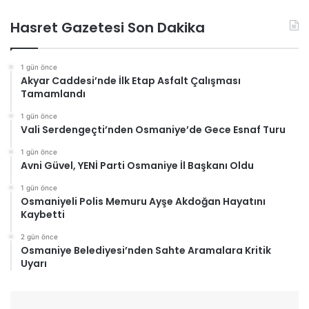
Hasret Gazetesi Son Dakika
1 gün önce
Akyar Caddesi’nde İlk Etap Asfalt Çalışması
Tamamlandı
1 gün önce
Vali Serdengeçti’nden Osmaniye’de Gece Esnaf Turu
1 gün önce
Avni Güvel, YENİ Parti Osmaniye İl Başkanı Oldu
1 gün önce
Osmaniyeli Polis Memuru Ayşe Akdoğan Hayatını
Kaybetti
2 gün önce
Osmaniye Belediyesi’nden Sahte Aramalara Kritik
Uyarı