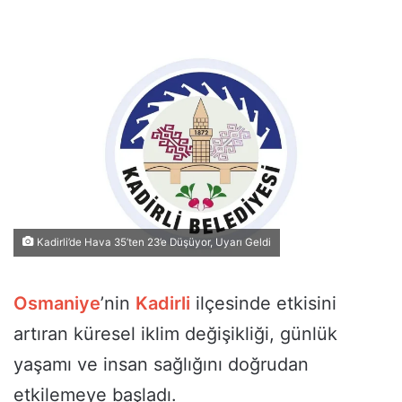
Kadirli’de Hava 35’ten 23’e Düşüyor, Uyarı Geldi
Osmaniye
’nin
Kadirli
ilçesinde etkisini
artıran küresel iklim değişikliği, günlük
yaşamı ve insan sağlığını doğrudan
etkilemeye başladı.