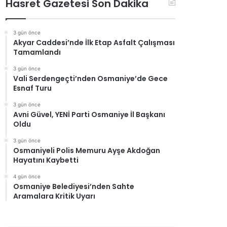
Hasret Gazetesi Son Dakika
3 gün önce
Akyar Caddesi’nde İlk Etap Asfalt Çalışması
Tamamlandı
3 gün önce
Vali Serdengeçti’nden Osmaniye’de Gece
Esnaf Turu
3 gün önce
Avni Güvel, YENİ Parti Osmaniye İl Başkanı
Oldu
3 gün önce
Osmaniyeli Polis Memuru Ayşe Akdoğan
Hayatını Kaybetti
4 gün önce
Osmaniye Belediyesi’nden Sahte
Aramalara Kritik Uyarı