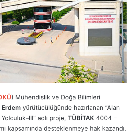
OKÜ
) Mühendislik ve Doğa Bilimleri
i Erdem
yürütücülüğünde hazırlanan “Alan
Yolculuk–III” adlı proje,
TÜBİTAK
4004 –
ramı kapsamında desteklenmeye hak kazandı.