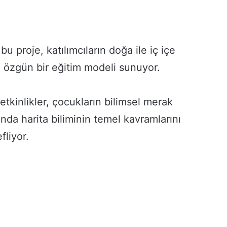
O
proje, katılımcıların doğa ile iç içe
s
m
 özgün bir eğitim modeli sunuyor.
a
n
i
tkinlikler, çocukların bilimsel merak
y
6 gün önce
e
da harita biliminin temel kavramlarını
Osmaniye’de Umrecilere Hazırlık
’
Kursu Düzenlendi
d
fliyor.
e
U
m
r
e
c
i
l