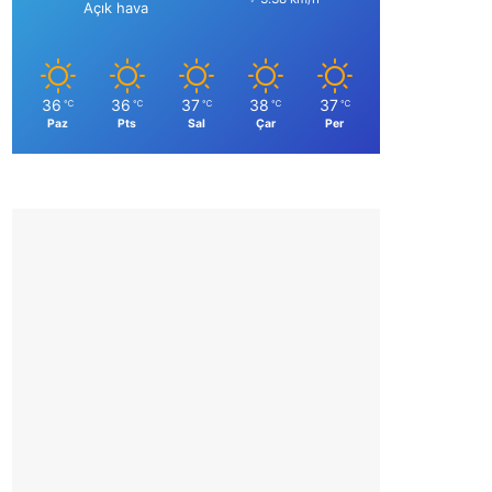
Açık hava
36
36
37
38
37
℃
℃
℃
℃
℃
Paz
Pts
Sal
Çar
Per