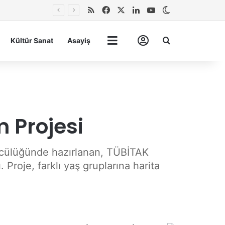
RSS
Facebook
X
LinkedIn
YouTube
Dış görünümü 
Arma
Kültür Sanat
Asayiş
Tümü
Hesabım
m Projesi
tücülüğünde hazırlanan, TÜBİTAK
 Proje, farklı yaş gruplarına harita