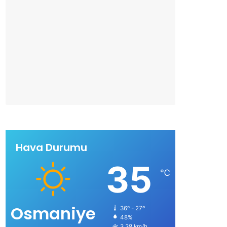
Hava Durumu
35
℃
Osmaniye
36º - 27º
48%
3.38 km/h