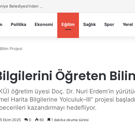
iye Belediyesi’nden Sahte Aramalara Kritik Uyarı
m
Politika
Ekonomi
Eğitim
Sağlık
Spor
Yerel
Bilim Projesi
lgilerini Öğreten Bili
KÜ) öğretim üyesi Doç. Dr. Nuri Erdem’in yürü
 Harita Bilgilerine Yolculuk–III” projesi başladı.
ecerileri kazandırmayı hedefliyor.
15 Ekim 2025
0
60
1 dakika okuma süresi