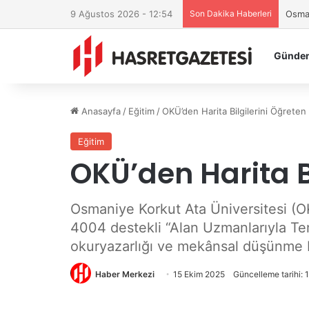
9 Ağustos 2026 - 12:54
Son Dakika Haberleri
Osman
Günde
Anasayfa
/
Eğitim
/
OKÜ’den Harita Bilgilerini Öğreten 
Eğitim
OKÜ’den Harita Bi
Osmaniye Korkut Ata Üniversitesi (O
4004 destekli “Alan Uzmanlarıyla Temel
okuryazarlığı ve mekânsal düşünme b
Haber Merkezi
15 Ekim 2025
Güncelleme tarihi: 