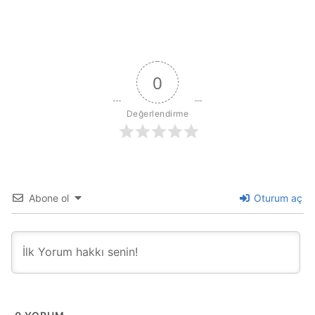
0
Değerlendirme
Abone ol
Oturum aç