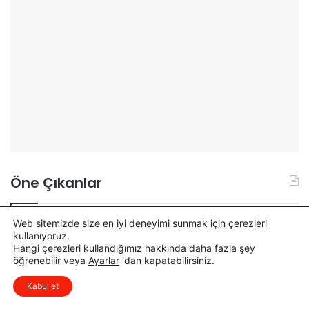
Öne Çıkanlar
Web sitemizde size en iyi deneyimi sunmak için çerezleri
O
A
kullanıyoruz.
s
k
Hangi çerezleri kullandığımız hakkında daha fazla şey
m
y
öğrenebilir veya
Ayarlar
'dan kapatabilirsiniz.
a
a
x
Düşüncelerinizi çok isterim, lütfen
n
r
Kabul et
yorum yapın.
i
C