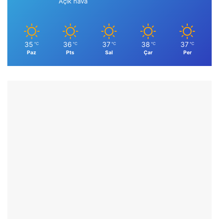
Açık hava
35
36
37
38
37
℃
℃
℃
℃
℃
Paz
Pts
Sal
Çar
Per