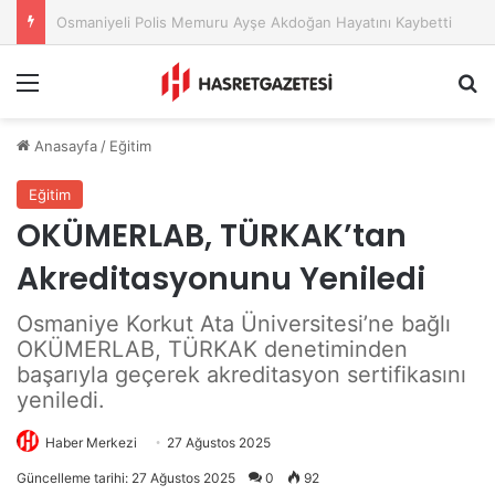
Osmaniye Belediyesi’nden Sahte Aramalara Kritik Uyarı
Menu
A
Anasayfa
/
Eğitim
Eğitim
OKÜMERLAB, TÜRKAK’tan
Akreditasyonunu Yeniledi
Osmaniye Korkut Ata Üniversitesi’ne bağlı
OKÜMERLAB, TÜRKAK denetiminden
başarıyla geçerek akreditasyon sertifikasını
yeniledi.
Haber Merkezi
27 Ağustos 2025
Güncelleme tarihi: 27 Ağustos 2025
0
92