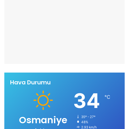
Hava Durumu
34
℃
Osmaniye
35º - 27º
48%
2.93 km/h