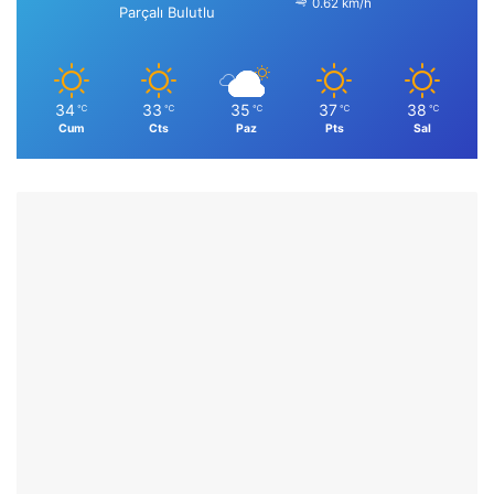
0.62 km/h
Parçalı Bulutlu
34
33
35
37
38
℃
℃
℃
℃
℃
Cum
Cts
Paz
Pts
Sal