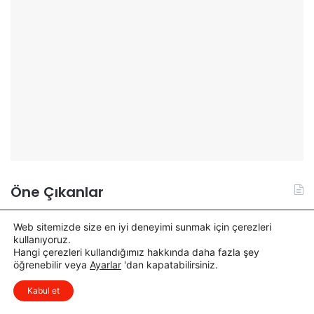
Öne Çıkanlar
Web sitemizde size en iyi deneyimi sunmak için çerezleri
O
A
kullanıyoruz.
s
k
Hangi çerezleri kullandığımız hakkında daha fazla şey
öğrenebilir veya
Ayarlar
'dan kapatabilirsiniz.
m
y
x
Düşüncelerinizi çok isterim, lütfen
a
a
Kabul et
yorum yapın.
n
r
i
C