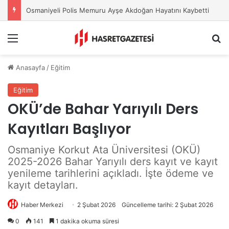
Osmaniyeli Polis Memuru Ayşe Akdoğan Hayatını Kaybetti
Menu
A
Anasayfa
/
Eğitim
Eğitim
OKÜ’de Bahar Yarıyılı Ders
Kayıtları Başlıyor
Osmaniye Korkut Ata Üniversitesi (OKÜ)
2025-2026 Bahar Yarıyılı ders kayıt ve kayıt
yenileme tarihlerini açıkladı. İşte ödeme ve
kayıt detayları.
Haber Merkezi
2 Şubat 2026
Güncelleme tarihi: 2 Şubat 2026
0
141
1 dakika okuma süresi