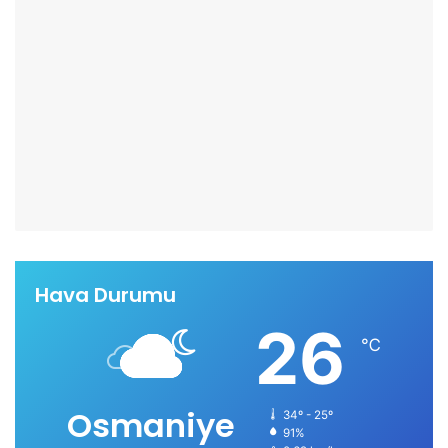
Hava Durumu
26
℃
Osmaniye
34º - 25º
91%