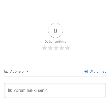
0
Değerlendirme
Abone ol
Oturum aç