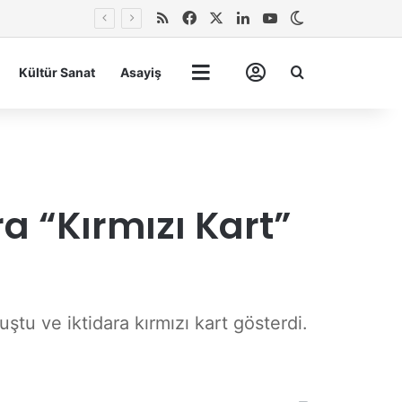
RSS
Facebook
X
LinkedIn
YouTube
Dış görünümü 
Arma
Kültür Sanat
Asayiş
Tümü
Hesabım
 “Kırmızı Kart”
ştu ve iktidara kırmızı kart gösterdi.