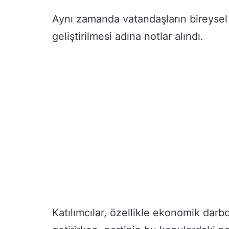
n
i
Aynı zamanda vatandaşların bireysel 
v
geliştirilmesi adına notlar alındı.
e
r
s
i
t
e
l
i
l
e
r
e
K
a
r
i
y
Katılımcılar, özellikle ekonomik darbo
e