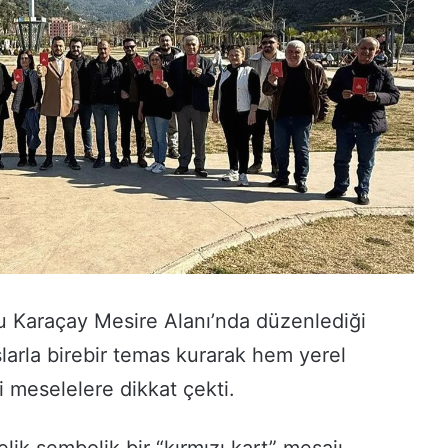
onu Karaçay Mesire Alanı’nda düzenlediği
aşlarla birebir temas kurarak hem yerel
meselelere dikkat çekti.
elik sembolik bir “kırmızı kart” mesajı