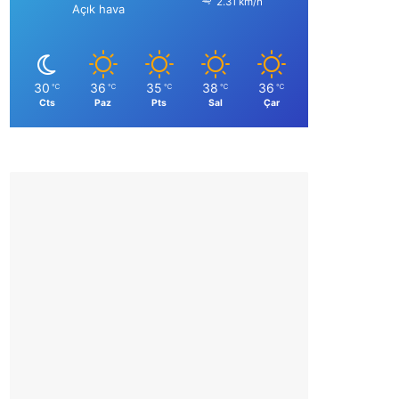
2.31 km/h
Açık hava
30
36
35
38
36
℃
℃
℃
℃
℃
Cts
Paz
Pts
Sal
Çar