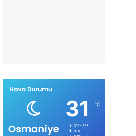
Hava Durumu
31
℃
Osmaniye
31º - 27º
81%