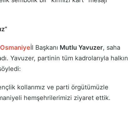
uz”
Osmaniye
İl Başkanı
Mutlu Yavuzer
, saha
ladı. Yavuzer, partinin tüm kadrolarıyla halkın
söyledi:
gençlik kollarımız ve parti örgütümüzle
aniyeli hemşehrilerimizi ziyaret ettik.