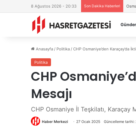
8 Ağustos 2026 - 20:33
Son Dakika Haberleri
Osman
Günde
Anasayfa
/
Politika
/
CHP Osmaniye’den Karaçay’da İktid
Politika
CHP Osmaniye’de
Mesajı
CHP Osmaniye İl Teşkilatı, Karaçay Me
Haber Merkezi
27 Ocak 2025
Güncelleme tarihi