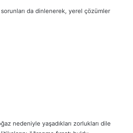
F
e
sorunları da dinlenerek, yerel çözümler
r
y
a
d
ı
H
e
r
G
e
ç
e
n
G
ü
n
B
ü
ğaz nedeniyle yaşadıkları zorlukları dile
y