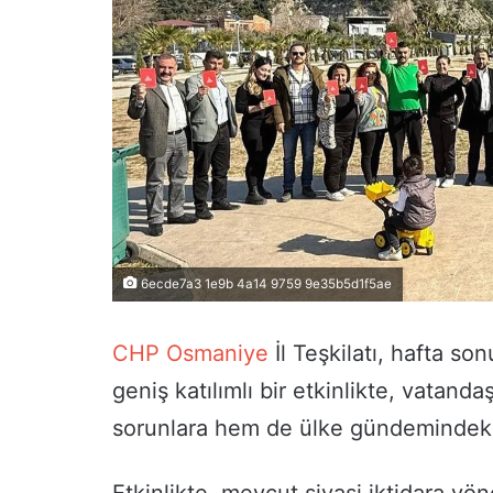
6ecde7a3 1e9b 4a14 9759 9e35b5d1f5ae
CHP
Osmaniye
İl Teşkilatı, hafta s
geniş katılımlı bir etkinlikte, vatand
sorunlara hem de ülke gündemindeki 
Etkinlikte, mevcut siyasi iktidara yön