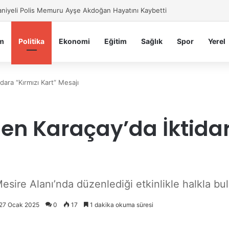
iye Belediyesi’nden Sahte Aramalara Kritik Uyarı
m
Politika
Ekonomi
Eğitim
Sağlık
Spor
Yerel
ara “Kırmızı Kart” Mesajı
n Karaçay’da İktidara
sire Alanı’nda düzenlediği etkinlikle halkla bulu
: 27 Ocak 2025
0
17
1 dakika okuma süresi