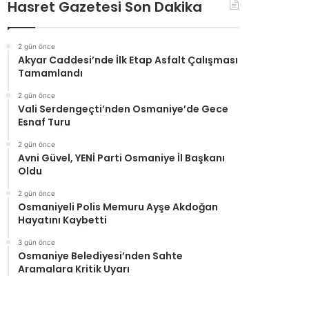
Hasret Gazetesi Son Dakika
2 gün önce
Akyar Caddesi’nde İlk Etap Asfalt Çalışması
Tamamlandı
2 gün önce
Vali Serdengeçti’nden Osmaniye’de Gece
Esnaf Turu
2 gün önce
Avni Güvel, YENİ Parti Osmaniye İl Başkanı
Oldu
2 gün önce
Osmaniyeli Polis Memuru Ayşe Akdoğan
Hayatını Kaybetti
3 gün önce
Osmaniye Belediyesi’nden Sahte
Aramalara Kritik Uyarı