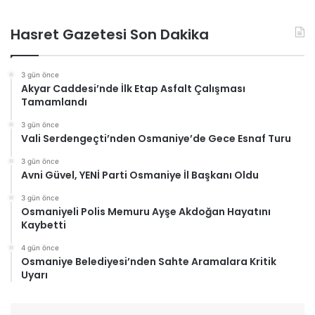
Hasret Gazetesi Son Dakika
3 gün önce
Akyar Caddesi’nde İlk Etap Asfalt Çalışması
Tamamlandı
3 gün önce
Vali Serdengeçti’nden Osmaniye’de Gece Esnaf Turu
3 gün önce
Avni Güvel, YENİ Parti Osmaniye İl Başkanı Oldu
3 gün önce
Osmaniyeli Polis Memuru Ayşe Akdoğan Hayatını
Kaybetti
4 gün önce
Osmaniye Belediyesi’nden Sahte Aramalara Kritik
Uyarı