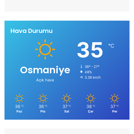
Hava Durumu
35
℃
Osmaniye
36º - 27º
48%
3.38 km/h
Açık hava
36
36
37
38
37
℃
℃
℃
℃
℃
Paz
Pts
Sal
Çar
Per