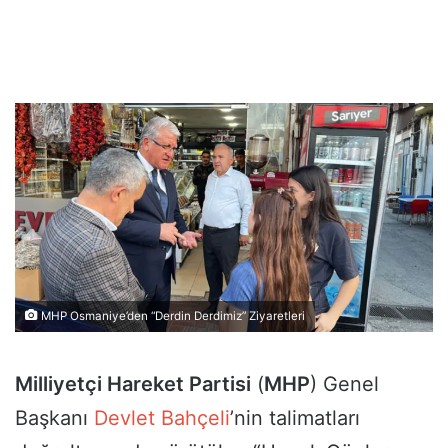
MHP Osmaniye’den “Derdin Derdimiz” Ziyaretleri
Milliyetçi Hareket Partisi
(
MHP
) Genel
Başkanı
Devlet Bahçeli
’nin talimatları