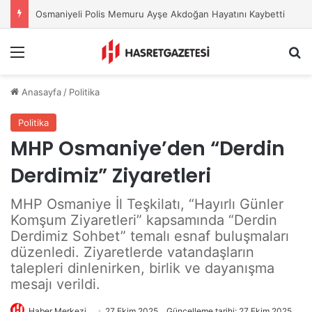
Osmaniyeli Polis Memuru Ayşe Akdoğan Hayatını Kaybetti
Menu
A
Anasayfa
/
Politika
Politika
MHP Osmaniye’den “Derdin
Derdimiz” Ziyaretleri
MHP Osmaniye İl Teşkilatı, “Hayırlı Günler
Komşum Ziyaretleri” kapsamında “Derdin
Derdimiz Sohbet” temalı esnaf buluşmaları
düzenledi. Ziyaretlerde vatandaşların
talepleri dinlenirken, birlik ve dayanışma
mesajı verildi.
Haber Merkezi
27 Ekim 2025
Güncelleme tarihi: 27 Ekim 2025