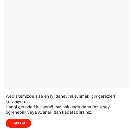
c
e
i
İ
l
l
e
k
r
E
e
t
H
a
a
p
z
A
ı
s
r
f
l
a
ı
l
k
t
K
Ç
Web sitemizde size en iyi deneyimi sunmak için çerezleri
u
a
kullanıyoruz.
r
l
Hangi çerezleri kullandığımız hakkında daha fazla şey
s
ı
öğrenebilir veya
Ayarlar
'dan kapatabilirsiniz.
u
ş
x
Düşüncelerinizi çok isterim, lütfen
D
m
Kabul et
yorum yapın.
ü
a