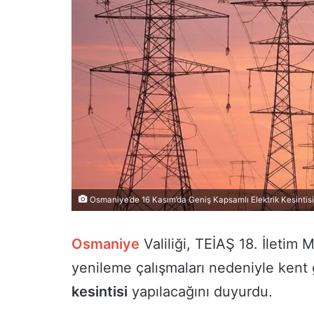
Osmaniye’de 16 Kasım’da Geniş Kapsamlı Elektrik Kesintisi
Osmaniye
Valiliği, TEİAŞ 18. İletim
yenileme çalışmaları nedeniyle kent
kesintisi
yapılacağını duyurdu.