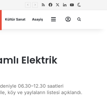
RSS
Facebook
X
LinkedIn
YouTube
Dış görünümü 
Arma
Kültür Sanat
Asayiş
Tümü
Hesabım
lı Elektrik
deniyle 06.30–12.30 saatleri
, köy ve yaylaların listesi açıklandı.