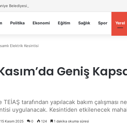
iye Belediyesi’nden Sahte Aramalara Kritik Uyarı
m
Politika
Ekonomi
Eğitim
Sağlık
Spor
Yerel
mlı Elektrik Kesintisi
Kasım’da Geniş Kapsam
 TEİAŞ tarafından yapılacak bakım çalışması ne
ntisi uygulanacak. Kesintiden etkilenecek mahalle
: 15 Kasım 2025
0
124
1 dakika okuma süresi