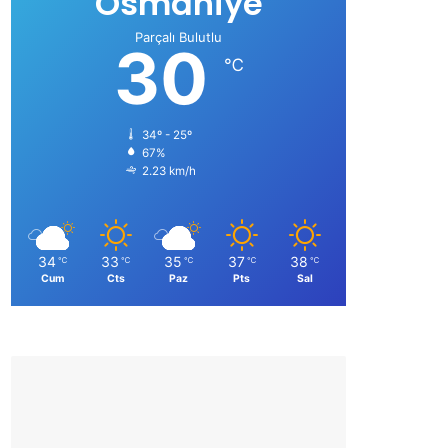
Osmaniye
Parçalı Bulutlu
30
℃
34º - 25º
67%
2.23 km/h
34
33
35
37
38
℃
℃
℃
℃
℃
Cum
Cts
Paz
Pts
Sal