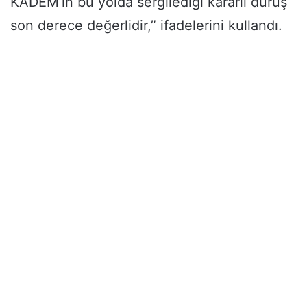
KADEM’in bu yolda sergilediği kararlı duruş
son derece değerlidir,” ifadelerini kullandı.