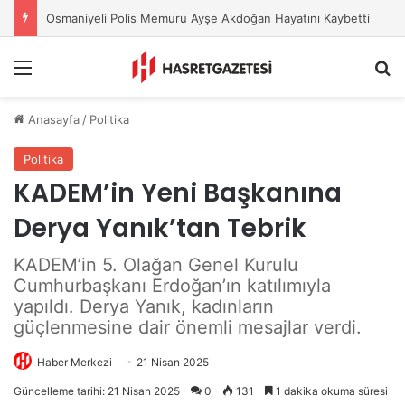
Osmaniye Belediyesi’nden Sahte Aramalara Kritik Uyarı
Menu
A
Anasayfa
/
Politika
Politika
KADEM’in Yeni Başkanına
Derya Yanık’tan Tebrik
KADEM’in 5. Olağan Genel Kurulu
Cumhurbaşkanı Erdoğan’ın katılımıyla
yapıldı. Derya Yanık, kadınların
güçlenmesine dair önemli mesajlar verdi.
Haber Merkezi
21 Nisan 2025
Güncelleme tarihi: 21 Nisan 2025
0
131
1 dakika okuma süresi