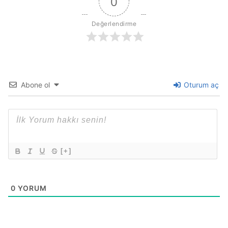
0
Değerlendirme
Abone ol
Oturum aç
[+]
0
YORUM