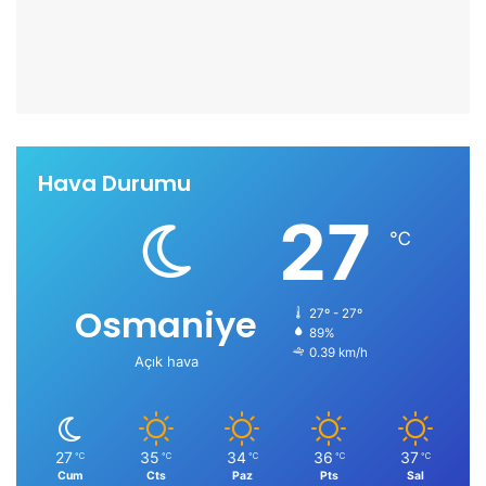
Hava Durumu
27
℃
Osmaniye
27º - 27º
89%
0.39 km/h
Açık hava
27
35
34
36
37
℃
℃
℃
℃
℃
Cum
Cts
Paz
Pts
Sal