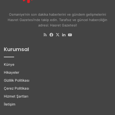
A
e
y
r
ş
s
Osmaniye’nin son dakika haberlerini ve gündem gelişmelerini
e
i
Hasret Gazetesi’nde takip edin. Tarafsız ve güncel haberciliğin
A
t
adresi: Hasret Gazetesi!
k
e
d
l
RSS
Facebook
X
LinkedIn
YouTube
o
i
ğ
l
Kurumsal
a
e
n
r
H
e
Künye
a
K
y
a
Hikayeler
a
r
Gizlilik Politikası
t
i
ı
y
Çerez Politikası
n
e
Hizmet Şartları
ı
r
K
D
İletişim
a
e
y
s