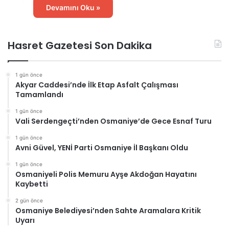
Devamını Oku »
Hasret Gazetesi Son Dakika
1 gün önce
Akyar Caddesi’nde İlk Etap Asfalt Çalışması
Tamamlandı
1 gün önce
Vali Serdengeçti’nden Osmaniye’de Gece Esnaf Turu
1 gün önce
Avni Güvel, YENİ Parti Osmaniye İl Başkanı Oldu
1 gün önce
Osmaniyeli Polis Memuru Ayşe Akdoğan Hayatını
Kaybetti
2 gün önce
Osmaniye Belediyesi’nden Sahte Aramalara Kritik
Uyarı