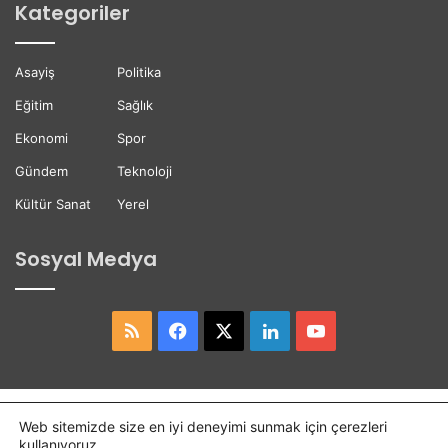
Kategoriler
b
t
e
e
t
ğ
Asayiş
Politika
t
i
i
Eğitim
Sağlık
Ekonomi
Spor
Gündem
Teknoloji
Kültür Sanat
Yerel
Sosyal Medya
RSS
Facebook
X
LinkedIn
YouTube
Copyright © 2026,
Hasret Gazetesi
Tüm Hakları Saklıdır.
Web sitemizde size en iyi deneyimi sunmak için çerezleri
kullanıyoruz.