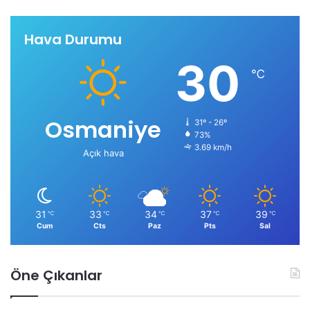
Hava Durumu
30
℃
Osmaniye
31º - 26º
73%
3.69 km/h
Açık hava
31
33
34
37
39
℃
℃
℃
℃
℃
Cum
Cts
Paz
Pts
Sal
Öne Çıkanlar