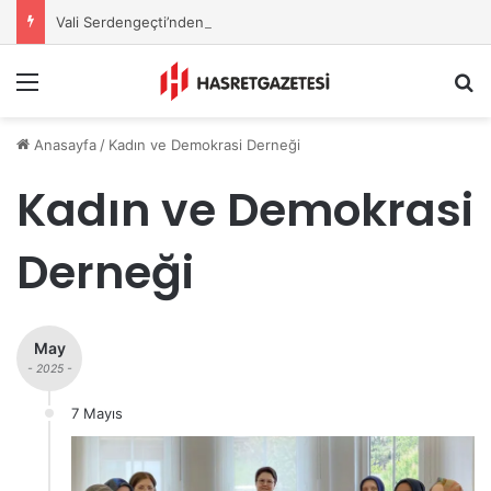
Vali Serdengeçti’nden Osmaniye’de Gece Esnaf Turu
Menu
A
Anasayfa
/
Kadın ve Demokrasi Derneği
Kadın ve Demokrasi
Derneği
May
- 2025 -
7 Mayıs