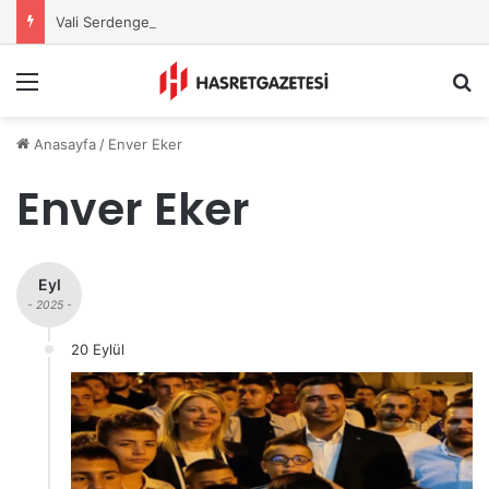
Vali Serdengeçti’nden Osmaniye’de Gece Esnaf Turu
Menu
A
Anasayfa
/
Enver Eker
Enver Eker
Eyl
- 2025 -
20 Eylül