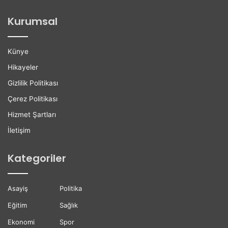
o
i
ğ
l
Kurumsal
a
e
n
r
H
e
Künye
a
K
y
a
Hikayeler
a
r
Gizlilik Politikası
t
i
ı
y
Çerez Politikası
n
e
Hizmet Şartları
ı
r
K
D
İletişim
a
e
y
s
Kategoriler
b
t
e
e
t
ğ
Asayiş
Politika
t
i
i
Eğitim
Sağlık
Ekonomi
Spor