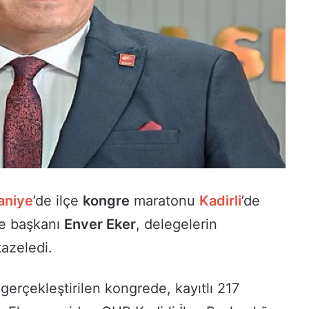
niye
’de ilçe
kongre
maratonu
Kadirli
’de
çe başkanı
Enver Eker
, delegelerin
azeledi.
 gerçekleştirilen kongrede, kayıtlı 217