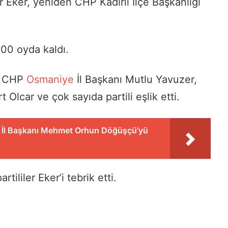
 Eker, yeniden CHP Kadirli İlçe Başkanlığı
100 oyda kaldı.
ye CHP
Osmaniye
İl Başkanı Mutlu Yavuzer,
Olcar ve çok sayıda partili eşlik etti.
İl Başkanı Mehmet Orhun Döğüşçü’yü
ililer Eker’i tebrik etti.