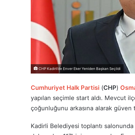
CHP Kadirli’de Enver Eker Yeniden Başkan Seçildi
Cumhuriyet Halk Partisi
(
CHP
)
Osma
yapılan seçimle start aldı. Mevcut il
çoğunluğunu arkasına alarak güven t
Kadirli Belediyesi toplantı salonunda