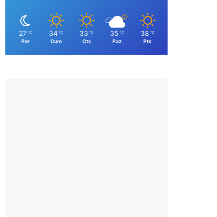
27
34
33
35
38
℃
℃
℃
℃
℃
Per
Cum
Cts
Paz
Pts