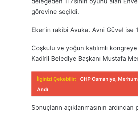
delegeden 117’sinin oyunu alan Enver
görevine seçildi.
Eker’in rakibi Avukat Avni Güvel ise 
Coşkulu ve yoğun katılımlı kongre
Kadirli Belediye Başkanı Mustafa Mert 
İlginizi Çekebilir:
CHP Osmaniye, Merhum 
Andı
Sonuçların açıklanmasının ardından part