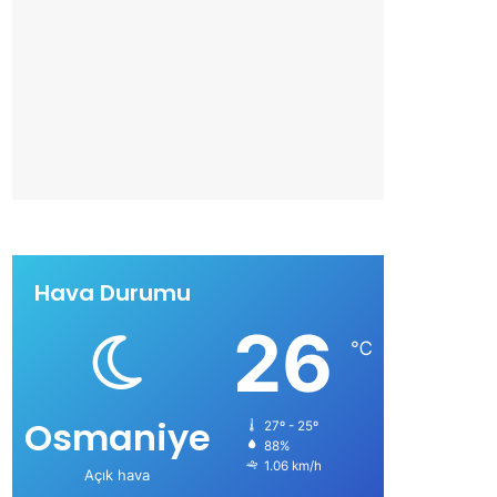
Hava Durumu
26
℃
Osmaniye
27º - 25º
88%
1.06 km/h
Açık hava