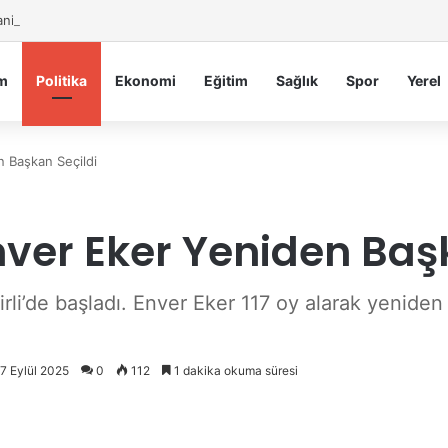
iye Belediyesi’nden Sahte Aramalara Kritik Uyarı
m
Politika
Ekonomi
Eğitim
Sağlık
Spor
Yerel
n Başkan Seçildi
nver Eker Yeniden Baş
i’de başladı. Enver Eker 117 oy alarak yeniden i
17 Eylül 2025
0
112
1 dakika okuma süresi