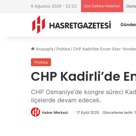
6 Ağustos 2026 - 22:23
Son Dakika Haberleri
Osman
Günde
Anasayfa
/
Politika
/
CHP Kadirli’de Enver Eker Yenide
Politika
CHP Kadirli’de E
CHP Osmaniye’de kongre süreci Kadirl
ilçelerde devam edecek.
Haber Merkezi
17 Eylül 2025
Güncelleme tarihi: 