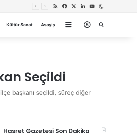
RSS
Facebook
X
LinkedIn
YouTube
Dış görünümü 
Arma
Kültür Sanat
Asayiş
Tümü
Hesabım
kan Seçildi
lçe başkanı seçildi, süreç diğer
Hasret Gazetesi Son Dakika