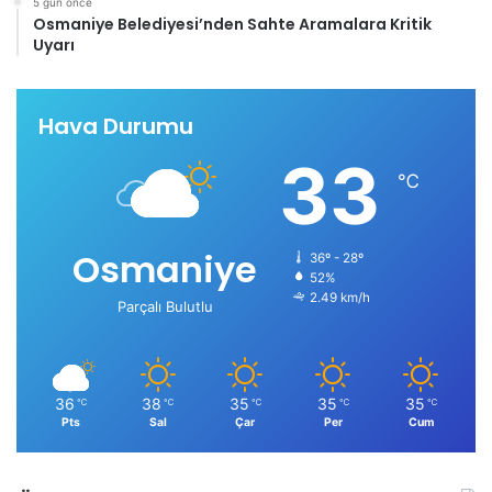
5 gün önce
Osmaniye Belediyesi’nden Sahte Aramalara Kritik
Uyarı
Hava Durumu
33
℃
Osmaniye
36º - 28º
52%
2.49 km/h
Parçalı Bulutlu
36
38
35
35
35
℃
℃
℃
℃
℃
Pts
Sal
Çar
Per
Cum