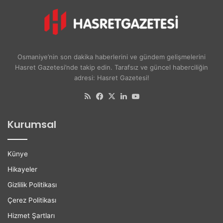
r
i
u
v
A
e
y
r
ş
s
Osmaniye’nin son dakika haberlerini ve gündem gelişmelerini
e
i
Hasret Gazetesi’nde takip edin. Tarafsız ve güncel haberciliğin
A
t
adresi: Hasret Gazetesi!
k
e
d
l
RSS
Facebook
X
LinkedIn
YouTube
o
i
ğ
l
Kurumsal
a
e
n
r
H
e
Künye
a
K
y
a
Hikayeler
a
r
Gizlilik Politikası
t
i
ı
y
Çerez Politikası
n
e
Hizmet Şartları
ı
r