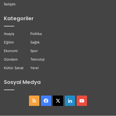
K
D
İletişim
a
e
y
s
Kategoriler
b
t
e
e
t
ğ
Asayiş
Politika
t
i
i
Eğitim
Sağlık
Ekonomi
Spor
Gündem
Teknoloji
Kültür Sanat
Yerel
Sosyal Medya
RSS
Facebook
X
LinkedIn
YouTube