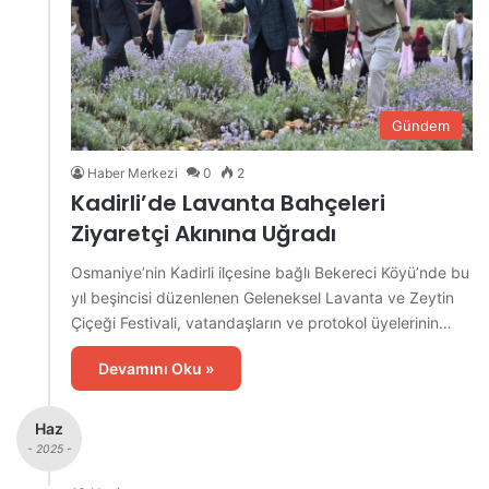
Gündem
Haber Merkezi
0
2
Kadirli’de Lavanta Bahçeleri
Ziyaretçi Akınına Uğradı
Osmaniye’nin Kadirli ilçesine bağlı Bekereci Köyü’nde bu
yıl beşincisi düzenlenen Geleneksel Lavanta ve Zeytin
Çiçeği Festivali, vatandaşların ve protokol üyelerinin…
Devamını Oku »
Haz
- 2025 -