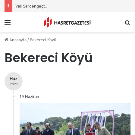
Vali Serdengeçti’nden Osmaniye’de Gece Esnaf Turu
Menu
A
Anasayfa
/
Bekereci Köyü
Bekereci Köyü
Haz
- 2026 -
19 Haziran