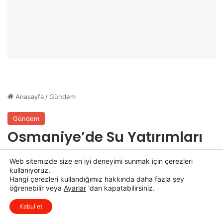
u
a
r
l
s
ı
u
ş
D
m
ü
a
z
s
e
ı
n
T
l
a
e
m
n
a
d
m
i
l
a
n
Web sitemizde size en iyi deneyimi sunmak için çerezleri
d
kullanıyoruz.
Hangi çerezleri kullandığımız hakkında daha fazla şey
ı
öğrenebilir veya
Ayarlar
'dan kapatabilirsiniz.
Kabul et