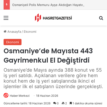
Osmaniyeli Polis Memuru Ayşe Akdoğan Hayatını Kaybetti
Menu
A
Anasayfa
/
Ekonomi
Ekonomi
Osmaniye’de Mayısta 443
Gayrimenkul El Değiştirdi
Osmaniye’de Mayıs ayında 388 konut ve 55
iş yeri satıldı. Açıklanan verilere göre hem
konut hem de iş yeri satışlarında ikinci el
işlemler ilk el satışların üzerinde gerçekleşti.
Haber Merkezi
18 Haziran 2026
Güncelleme tarihi: 18 Haziran 2026
0
2
1 dakika okuma süresi