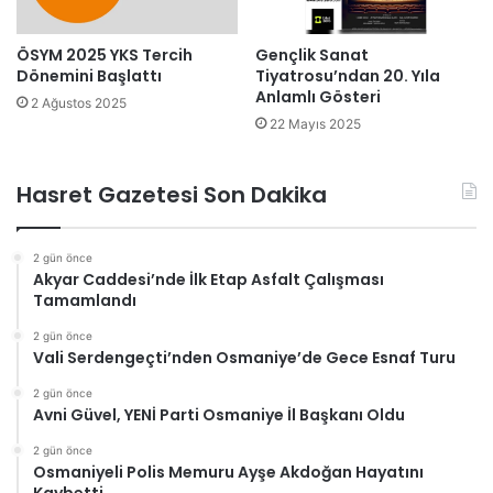
ÖSYM 2025 YKS Tercih
Gençlik Sanat
Dönemini Başlattı
Tiyatrosu’ndan 20. Yıla
Anlamlı Gösteri
2 Ağustos 2025
22 Mayıs 2025
Hasret Gazetesi Son Dakika
2 gün önce
Akyar Caddesi’nde İlk Etap Asfalt Çalışması
Tamamlandı
2 gün önce
Vali Serdengeçti’nden Osmaniye’de Gece Esnaf Turu
2 gün önce
Avni Güvel, YENİ Parti Osmaniye İl Başkanı Oldu
2 gün önce
Osmaniyeli Polis Memuru Ayşe Akdoğan Hayatını
Kaybetti