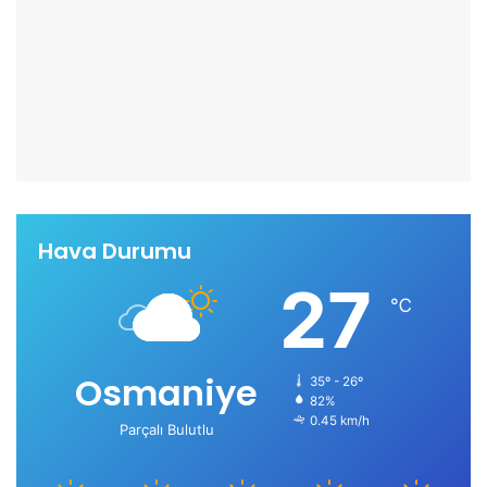
Hava Durumu
27
℃
Osmaniye
35º - 26º
82%
0.45 km/h
Parçalı Bulutlu