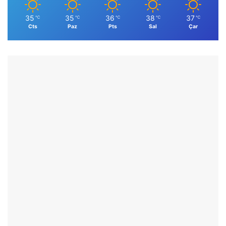
35
35
36
38
37
℃
℃
℃
℃
℃
Cts
Paz
Pts
Sal
Çar