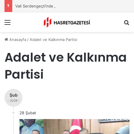
Vali Serdengeçti’nden Osmaniye’de Gece Esnaf Turu
Menu
A
Anasayfa
/
Adalet ve Kalkınma Partisi
Adalet ve Kalkınma
Partisi
Şub
- 2026 -
28 Şubat