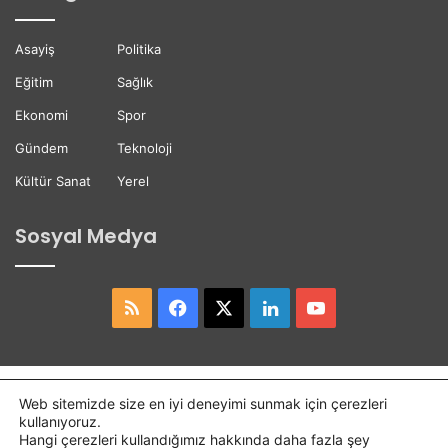
e
e
t
ğ
Asayiş
Politika
t
i
i
Eğitim
Sağlık
Ekonomi
Spor
Gündem
Teknoloji
Kültür Sanat
Yerel
Sosyal Medya
RSS
Facebook
X
LinkedIn
YouTube
Copyright © 2026,
Hasret Gazetesi
Tüm Hakları Saklıdır.
Web sitemizde size en iyi deneyimi sunmak için çerezleri
kullanıyoruz.
Osmaniye Haber
Haber
Hangi çerezleri kullandığımız hakkında daha fazla şey