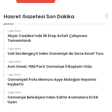
Hasret Gazetesi Son Dakika
1 gün önce
Akyar Caddesi’nde İlk Etap Asfalt Çalışması
Tamamlandı
1 gün önce
Vali Serdengeçti’nden Osmaniye’de Gece Esnaf Turu
1 gün önce
Avni Güvel, YENİ Parti Osmaniye İl Başkanı Oldu
1 gün önce
Osmaniyeli Polis Memuru Ayşe Akdoğan Hayatını
Kaybetti
2 gün önce
Osmaniye Belediyesi’nden Sahte Aramalara Kritik
Uyarı