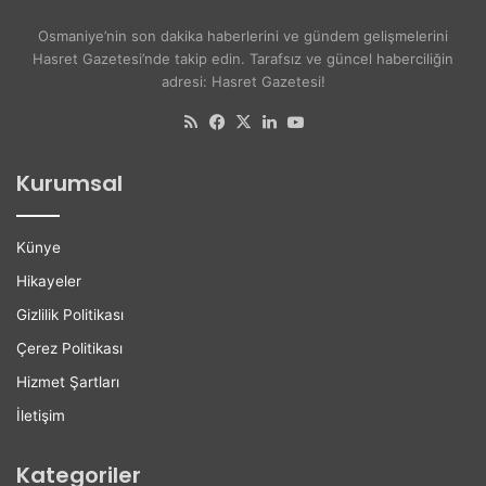
y
r
ş
s
Osmaniye’nin son dakika haberlerini ve gündem gelişmelerini
e
i
Hasret Gazetesi’nde takip edin. Tarafsız ve güncel haberciliğin
A
t
adresi: Hasret Gazetesi!
k
e
d
l
RSS
Facebook
X
LinkedIn
YouTube
o
i
ğ
l
Kurumsal
a
e
n
r
H
e
Künye
a
K
y
a
Hikayeler
a
r
Gizlilik Politikası
t
i
ı
y
Çerez Politikası
n
e
Hizmet Şartları
ı
r
K
D
İletişim
a
e
y
s
Kategoriler
b
t